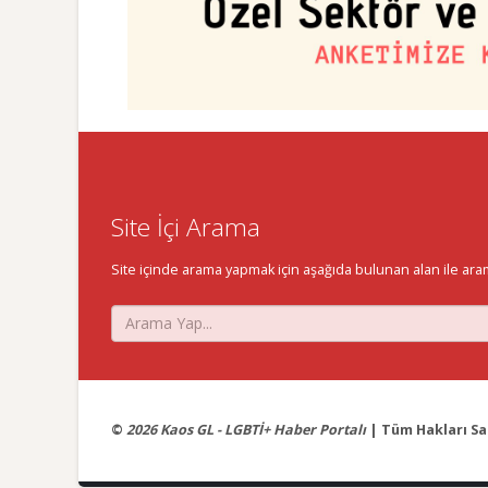
Site İçi Arama
Site içinde arama yapmak için aşağıda bulunan alan ile aramak 
©
2026 Kaos GL - LGBTİ+ Haber Portalı
| Tüm Hakları Sak