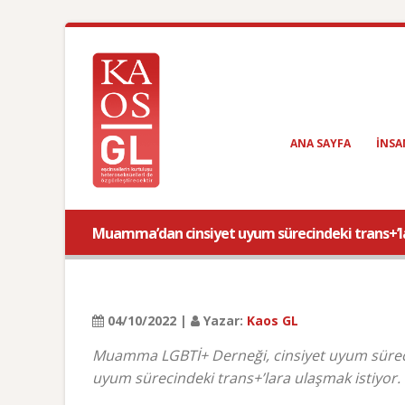
ANA SAYFA
INSA
Muamma’dan cinsiyet uyum sürecindeki trans+’la
04/10/2022 |
Yazar:
Kaos GL
Muamma LGBTİ+ Derneği, cinsiyet uyum sürecin
uyum sürecindeki trans+’lara ulaşmak istiyor.