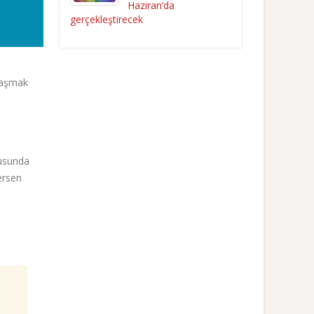
Haziran’da
gerçekleştirecek
laşmak
tusunda
ersen