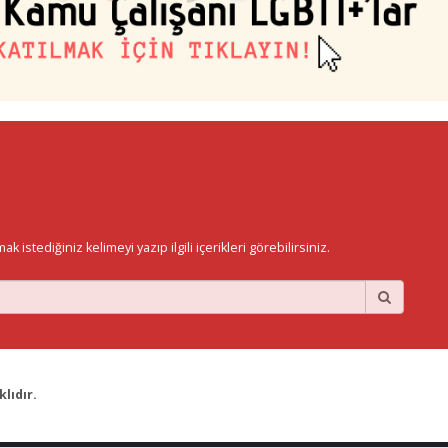
istediğiniz kelimeyi yazıp ilgili içerikleri görebilirsiniz.
lıdır.