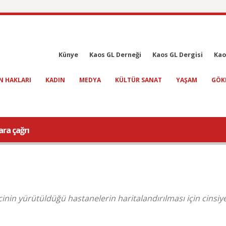
Künye
Kaos GL Derneği
Kaos GL Dergisi
Kao
N HAKLARI
KADIN
MEDYA
KÜLTÜR SANAT
YAŞAM
GÖK
ra çağrı
in yürütüldüğü hastanelerin haritalandırılması için cinsiy