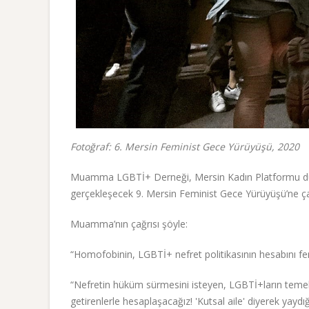
Fotoğraf: 6. Mersin Feminist Gece Yürüyüşü, 2020
Muamma LGBTİ+ Derneği, Mersin Kadın Platformu düz
gerçekleşecek 9. Mersin Feminist Gece Yürüyüşü’ne ça
Muamma’nın çağrısı şöyle:
“Homofobinin, LGBTİ+ nefret politikasının hesabını fe
“Nefretin hüküm sürmesini isteyen, LGBTİ+ların temel 
getirenlerle hesaplaşacağız! 'Kutsal aile' diyerek yaydığ