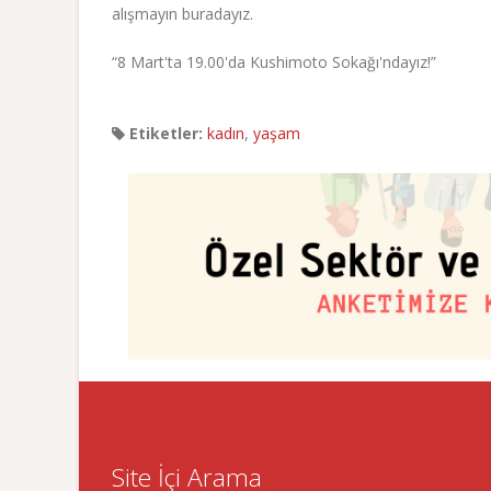
alışmayın buradayız.
“8 Mart'ta 19.00'da Kushimoto Sokağı'ndayız!”
Etiketler:
kadın
,
yaşam
Site İçi Arama