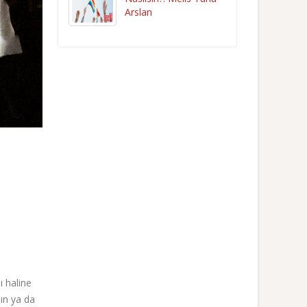
Arslan
ı haline
şın ya da