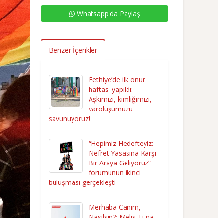
Whatsapp'da Paylaş
Benzer İçerikler
Fethiye’de ilk onur
haftası yapıldı:
Aşkımızı, kimliğimizi,
varoluşumuzu
savunuyoruz!
“Hepimiz Hedefteyiz:
Nefret Yasasına Karşı
Bir Araya Geliyoruz”
forumunun ikinci
buluşması gerçekleşti
Merhaba Canım,
Nasılsın?: Melis Tuna