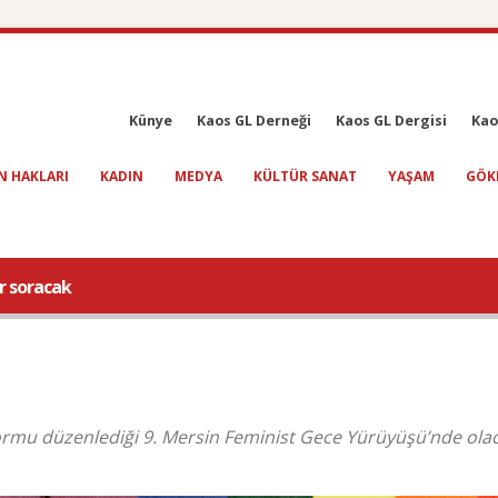
Künye
Kaos GL Derneği
Kaos GL Dergisi
Kao
N HAKLARI
KADIN
MEDYA
KÜLTÜR SANAT
YAŞAM
GÖK
r soracak
mu düzenlediği 9. Mersin Feminist Gece Yürüyüşü’nde olac