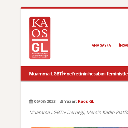
ANA SAYFA
INSA
Muamma: LGBTİ+ nefretinin hesabını feministle
06/03/2023 |
Yazar:
Kaos GL
Muamma LGBTİ+ Derneği, Mersin Kadın Platfor