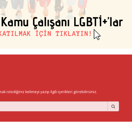
istediğiniz kelimeyi yazıp ilgili içerikleri görebilirsiniz.