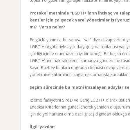
toplum örgütlerinin görüşleri dikkate alınarak yapılmalı
Protokol metninde “LGBTİ+’ların ihtiyaç ve talepl
kentler için çalışacak yerel yönetimler istiyoru
mı? Varsa neler?
En güçlü yanımız, bu soruya “var” diye cevap verebiliy
LGBTİ+ örgütleriyle aylık da(ya)nışma toplantısı yapıyor
işbirliği içinde olunmasının iyi bir örneği. Bir başka 
LGBTİ+’ların hak taleplerini kamuoyu gündemine taşıdı.
Sayın Bozbey bunlara doğrudan kendisi cevap verebild
yönetimine katılımlarını sağlamak amacıyla kurdukları 
Seçim sürecinde bu metni imzalayan adaylar seçi
İzleme faaliyetini SPoD ve Genç LGBTİ+ olarak üstlene
Endeksi Kriterlerinin güncellenerek yeniden oluşturulma
için de yol haritası olma özelliği taşıdığından oldukça 
İlgili yazılar: