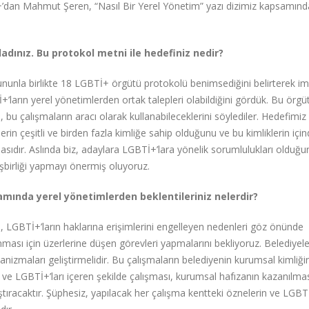
dan Mahmut Şeren, “Nasıl Bir Yerel Yönetim” yazı dizimiz kapsamınd
ladınız. Bu protokol metni ile hedefiniz nedir?
 bununla birlikte 18 LGBTİ+ örgütü protokolü benimsediğini belirterek im
’ların yerel yönetimlerden ortak talepleri olabildiğini gördük. Bu örgüt
bu çalışmaların aracı olarak kullanabileceklerini söylediler. Hedefimiz 
rin çeşitli ve birden fazla kimliğe sahip olduğunu ve bu kimliklerin içi
sıdır. Aslında biz, adaylara LGBTİ+’lara yönelik sorumlulukları olduğu
n işbirliği yapmayı önermiş oluyoruz.
amında yerel yönetimlerden beklentileriniz nelerdir?
 LGBTİ+’ların haklarına erişimlerini engelleyen nedenleri göz önünde
nması için üzerlerine düşen görevleri yapmalarını bekliyoruz. Belediyele
anizmaları geliştirmelidir. Bu çalışmaların belediyenin kurumsal kimliği
ası ve LGBTİ+’ları içeren şekilde çalışması, kurumsal hafızanın kazanılma
aştıracaktır. Şüphesiz, yapılacak her çalışma kentteki öznelerin ve LGBTİ