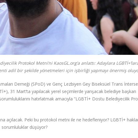
ecilik Protokol Metni’ni KaosGL.org’a anlattı: Adaylara LGBTİ+’lar
nti adil bir şekilde yönetmeleri için işbirliği yapmayı önermiş oluy
alışmaları Derneği (SPoD) ve Genç Lezbiyen Gey Biseksüel Trans İnters
+), 31 Mart’ta yapılacak yerel seçimlerde yarışacak belediye başkan
sorumluluklarını hatırlatmak amacıyla “LGBTİ+ Dostu Belediyecilik Pr
a açılacak. Peki bu protokol metni ile ne hedefleniyor? LGBTİ+ haklar
i sorumluluklar düşüyor?