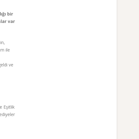
ğı bir
lar var
in,
um ile
eldi ve
 Eşitlik
ediyeler