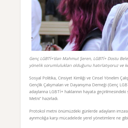
Genç LGBTİ+’dan Mahmut Şeren, LGBTİ+ Dostu Belediy
yönelik sorumlulukları olduğunu hatırlatıyoruz ve ke
Sosyal Politika, Cinsiyet Kimliği ve Cinsel Yönelim Ç
Gençlik Çalışmaları ve Dayanışma Derneği (Genç LGBTİ
adaylarına LGBTİ+ haklarının hayata geçirilmesindeki 
Metni” hazırladı.
Protokol metni önümüzdeki günlerde adayların imzasın
ayrımcılığa karşı mücadelede yerel yönetimlere ne gib