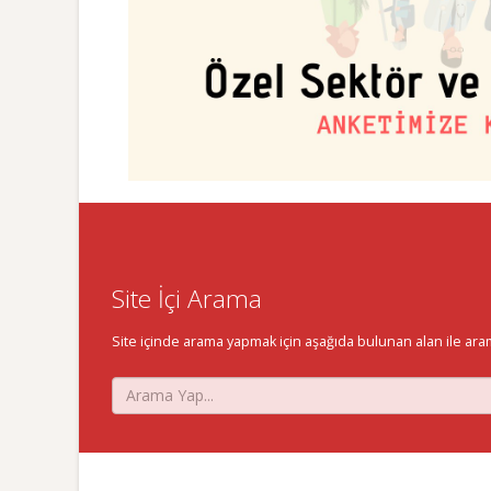
Site İçi Arama
Site içinde arama yapmak için aşağıda bulunan alan ile aramak 