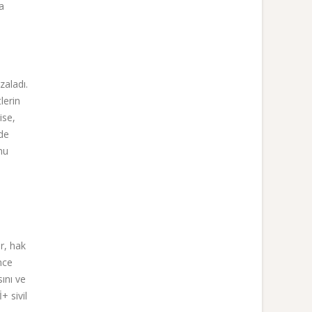
a
zaladı.
lerin
ise,
nde
nu
r, hak
nce
sını ve
+ sivil