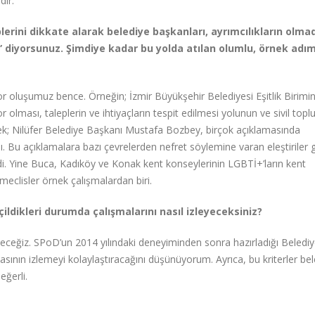
dır.
erini dikkate alarak belediye başkanları, ayrımcılıkların olmadı
z” diyorsunuz. Şimdiye kadar bu yolda atılan olumlu, örnek adım
or oluşumuz bence. Örneğin; İzmir Büyükşehir Belediyesi Eşitlik Birimin
 olması, taleplerin ve ihtiyaçların tespit edilmesi yolunun ve sivil topl
örnek; Nilüfer Belediye Başkanı Mustafa Bozbey, birçok açıklamasında
 Bu açıklamalara bazı çevrelerden nefret söylemine varan eleştiriler g
i. Yine Buca, Kadıköy ve Konak kent konseylerinin LGBTİ+’ların kent
meclisler örnek çalışmalardan biri.
ldikleri durumda çalışmalarını nasıl izleyeceksiniz?
ceğiz. SPoD’un 2014 yılındaki deneyiminden sonra hazırladığı Belediye
sının izlemeyi kolaylaştıracağını düşünüyorum. Ayrıca, bu kriterler bel
değerli.