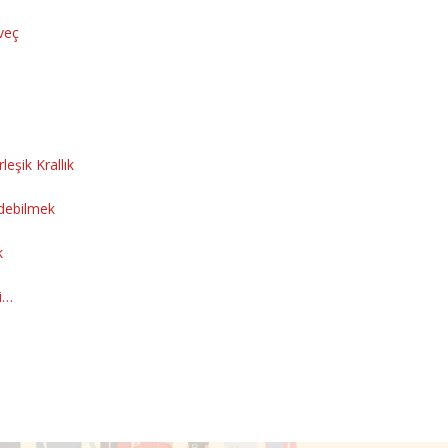
sveç
leşik Krallık
edebilmek
k
ği…