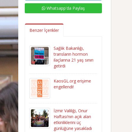
Whatsapp'da Paylaş
Benzer İçerikler
Sağlık Bakanlığı,
transların hormon
ilaçlarına 21 yaş sınırı
getirdi
KaosGL.org erişime
engellendi!
İzmir Valiliği, Onur
Haftası’nın açık alan
etkinliklerini üç
günlüğüne yasakladı