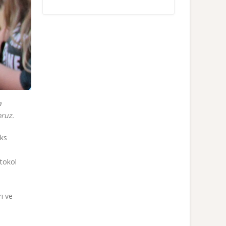
a
oruz.
eks
otokol
ı ve