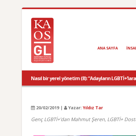
ANA SAYFA
INSA
Nasıl bir yerel yönetim (8): “Adayların LGBTİ+’lar
20/02/2019 |
Yazar:
Yıldız Tar
Genç LGBTİ+’dan Mahmut Şeren, LGBTİ+ Dostu B