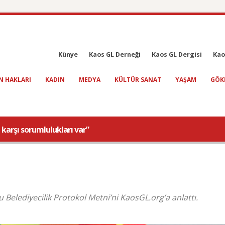
Künye
Kaos GL Derneği
Kaos GL Dergisi
Kao
N HAKLARI
KADIN
MEDYA
KÜLTÜR SANAT
YAŞAM
GÖK
a karşı sorumlulukları var”
elediyecilik Protokol Metni’ni KaosGL.org’a anlattı.