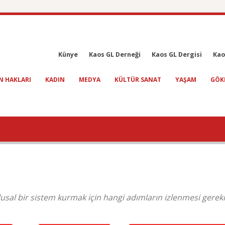
Künye
Kaos GL Derneği
Kaos GL Dergisi
Kao
N HAKLARI
KADIN
MEDYA
KÜLTÜR SANAT
YAŞAM
GÖK
lusal bir sistem kurmak için hangi adımların izlenmesi gereki