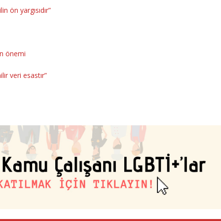
in ön yargısıdır”
ın önemi
ir veri esastır”