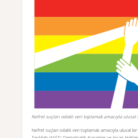
Nefret suçları odaklı veri toplamak amacıyla ulusal
Nefret suçları odaklı veri toplamak amacıyla ulusal bir
Teşkilatı (AGİT) Demokratik Kurumlar ve İnsan Hakları O