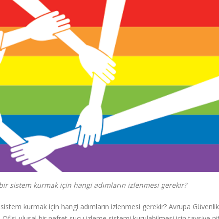
 bir sistem kurmak için hangi adımların izlenmesi gerekir?
 sistem kurmak için hangi adımların izlenmesi gerekir? Avrupa Güvenlik İ
fisi ulusal bir nefret suçu izleme sistemi kurulabilmesi için tavsiye ni