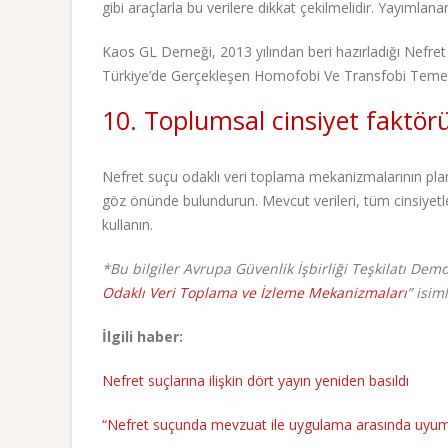
gibi araçlarla bu verilere dikkat çekilmelidir. Yayımlanan 
Kaos GL Derneği, 2013 yılından beri hazırladığı Nefret
Türkiye’de Gerçekleşen Homofobi Ve Transfobi Temel
10. Toplumsal cinsiyet faktö
Nefret suçu odaklı veri toplama mekanizmalarının plan
göz önünde bulundurun. Mevcut verileri, tüm cinsiyetle
kullanın.
*Bu bilgiler Avrupa Güvenlik İşbirliği Teşkilatı Dem
Odaklı Veri Toplama ve İzleme Mekanizmaları
” isim
İlgili haber:
Nefret suçlarına ilişkin dört yayın yeniden basıldı
“Nefret suçunda mevzuat ile uygulama arasında uyum