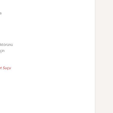
a
aktörünü
çin
t Suçu