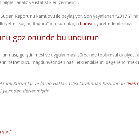
bilgiler analiz ve istatistikler içermelidir.
 Suçları Raporu’nu kamuoyu ile paylaşıyor. Son yayınlanan “2017 Yılınd
li Nefret Suçları Raporu”nu okumak için
burayı
ziyaret edebilirsiniz.
rünü göz önünde bulundurun
lanması, geliştirilmesi ve uygulanması sürecinde toplumsal cinsiyet f
rin nefret suçu mağduriyetinden nasıl etkilendiklerini değerlendirmek i
okratik Kurumlar ve İnsan Hakları Ofisi tarafından hazırlanan “
Nefre
li yayından derlenmiştir.
 şart”