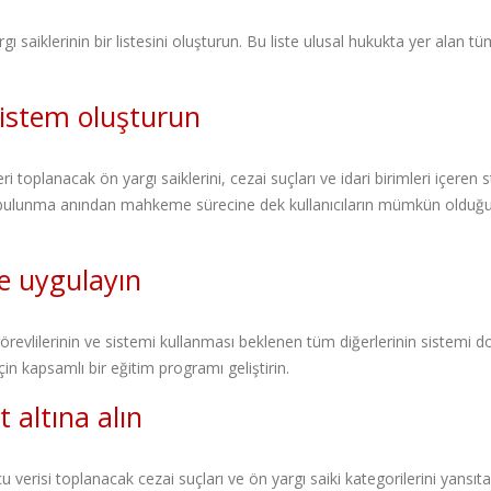
 saiklerinin bir listesini oluşturun. Bu liste ulusal hukukta yer alan t
 sistem oluşturun
i toplanacak ön yargı saiklerini, cezai suçları ve idari birimleri içeren 
da bulunma anından mahkeme sürecine dek kullanıcıların mümkün olduğ
ve uygulayın
revlilerinin ve sistemi kullanması beklenen tüm diğerlerinin sistemi d
çin kapsamlı bir eğitim programı geliştirin.
t altına alın
u verisi toplanacak cezai suçları ve ön yargı saiki kategorilerini yansıt