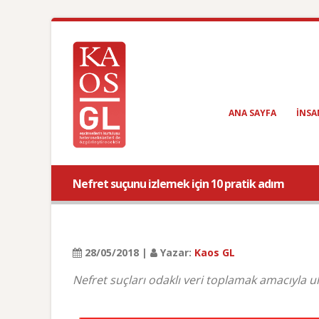
ANA SAYFA
INSA
Nefret suçunu izlemek için 10 pratik adım
28/05/2018 |
Yazar:
Kaos GL
Nefret suçları odaklı veri toplamak amacıyla u