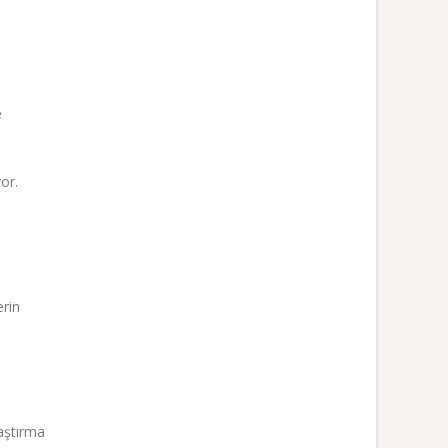
e
or.
erin
aştırma