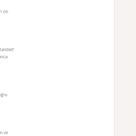
üm ön
standart
unca
oğru
an ve