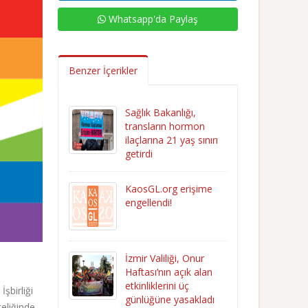
Whatsapp'da Paylaş
Benzer İçerikler
Sağlık Bakanlığı,
transların hormon
ilaçlarına 21 yaş sınırı
getirdi
KaosGL.org erişime
engellendi!
İzmir Valiliği, Onur
Haftası’nın açık alan
etkinliklerini üç
şbirliği
günlüğüne yasakladı
teliğinde