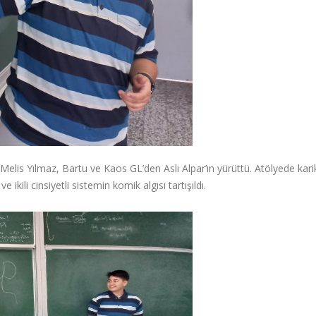
elis Yılmaz, Bartu ve Kaos GL’den Aslı Alpar’ın yürüttü. Atölyede kari
kili cinsiyetli sistemin komik algısı tartışıldı.