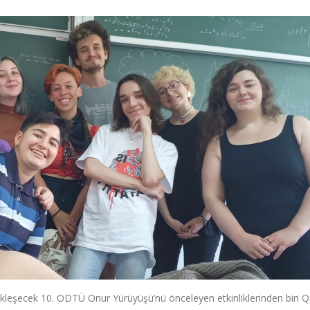
şecek 10. ODTÜ Onur Yürüyüşü’nü önceleyen etkinliklerinden biri 