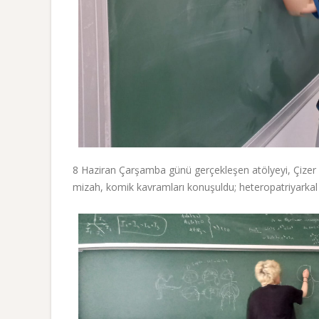
8 Haziran Çarşamba günü gerçekleşen atölyeyi, Çizer M
mizah, komik kavramları konuşuldu; heteropatriyarkal ve i