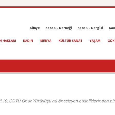
Künye
Kaos GL Derneği
Kaos GL Dergisi
Kao
N HAKLARI
KADIN
MEDYA
KÜLTÜR SANAT
YAŞAM
GÖK
10. ODTÜ Onur Yürüyüşü’nü önceleyen etkinliklerinden bir