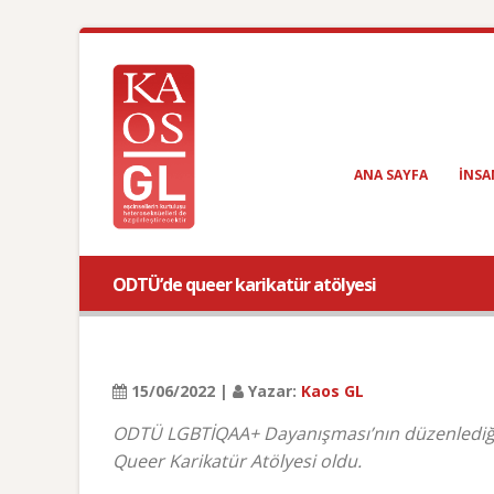
ANA SAYFA
INSA
ODTÜ’de queer karikatür atölyesi
15/06/2022 |
Yazar:
Kaos GL
ODTÜ LGBTİQAA+ Dayanışması’nın düzenlediği 
Queer Karikatür Atölyesi oldu.