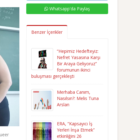
Whatsapp'da Paylaş
Benzer İçerikler
“Hepimiz Hedefteyiz:
Nefret Yasasına Karşı
Bir Araya Geliyoruz”
forumunun ikinci
buluşması gerçekleşti
Merhaba Canım,
Nasılsın?: Melis Tuna
Arslan
ERA, “Kapsayıcı İş
Yerleri İnşa Etmek”
Queer
etkinliğini 26