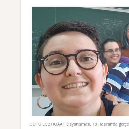
ODTÜ LGBTİQAA+ Dayanışması, 10 Haziran’da gerçekle