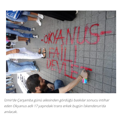
İzmir’de Çarşamba günü ailesinden gördüğü baskılar sonucu intihar
eden Okyanus adlı 17 yaşındaki trans erkek bugün İskenderun’da
anılacak.