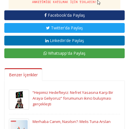
Facebook'da Paylaş
Twitter'da Paylaş
LinkedIn'de Paylaş
Whatsapp'da Paylaş
Benzer İçerikler
“Hepimiz Hedefteyiz: Nefret Yasasına Karşı Bir
Araya Geliyoruz” forumunun ikinci buluşması
gerçekleşti
Merhaba Canım, Nasılsın?: Melis Tuna Arslan