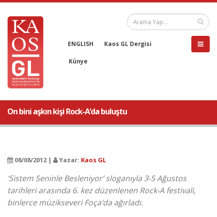
ENGLISH
Kaos GL Dergisi
Künye
On bini aşkın kişi Rock-A’da buluştu
08/08/2012 |
Yazar:
Kaos GL
‘Sistem Seninle Besleniyor’ sloganıyla 3-5 Ağustos
tarihleri arasında 6. kez düzenlenen Rock-A festivali,
binlerce müzikseveri Foça’da ağırladı.