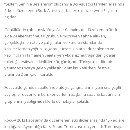
“Sistem Seninle Besleniyor” sloganıyla 3-5 Ağustos tarihleri arasında
6. kez düzenlenen Rock-A festivali, binlerce müzikseveri Foça’da
ağırladı.
Gönüllülerin çabalarıyla Foça Acar Camping’de düzenlenen Rock-
A’da 24 alternatif müzik grubu ve müzisyen sahne alırken,
gerçekleştirilen atölye çalışmaları ve kurulan stantlar da
katılımcılardan yoğun ilgi gördü. Ücretsiz olarak düzenlenen ve
katılımcıların tamamen vejetaryen Akdeniz mutfağından gıdalar
tükettiği festivale etkinliklere üç gün içinde Türkiye’nin dört bir
yanından Foça’ya gelen yaklaşık 12 bin kişi katılırken, festival
alanında 2 bin çadır kuruldu.
Festivalde gündüz saatlerinde atölye çalışmalarının yanı sıra çeşitli
söyleşiler düzenlenirken, konserlerin başlama saatine kadar ritim
gruplarının yaptığı müziklerle de halaylar çekildi.
Rock-A 2012 kapsamında düzenlenen etkinlikler arasında “Şikecilere,
Irkçılığa ve Ayrımcılığa Karşı Futbol Turnuvası” da yer aldı. Turnuvaya