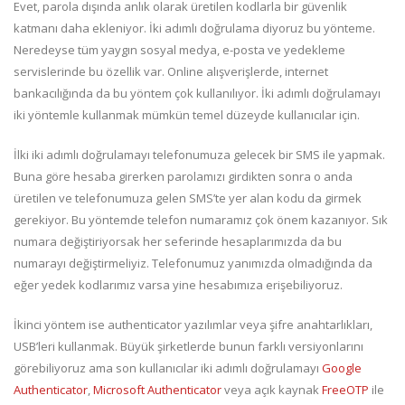
Evet, parola dışında anlık olarak üretilen kodlarla bir güvenlik
katmanı daha ekleniyor. İki adımlı doğrulama diyoruz bu yönteme.
Neredeyse tüm yaygın sosyal medya, e-posta ve yedekleme
servislerinde bu özellik var. Online alışverişlerde, internet
bankacılığında da bu yöntem çok kullanılıyor. İki adımlı doğrulamayı
iki yöntemle kullanmak mümkün temel düzeyde kullanıcılar için.
İlki iki adımlı doğrulamayı telefonumuza gelecek bir SMS ile yapmak.
Buna göre hesaba girerken parolamızı girdikten sonra o anda
üretilen ve telefonumuza gelen SMS’te yer alan kodu da girmek
gerekiyor. Bu yöntemde telefon numaramız çok önem kazanıyor. Sık
numara değiştiriyorsak her seferinde hesaplarımızda da bu
numarayı değiştirmeliyiz. Telefonumuz yanımızda olmadığında da
eğer yedek kodlarımız varsa yine hesabımıza erişebiliyoruz.
İkinci yöntem ise authenticator yazılımlar veya şifre anahtarlıkları,
USB’leri kullanmak. Büyük şirketlerde bunun farklı versiyonlarını
görebiliyoruz ama son kullanıcılar iki adımlı doğrulamayı
Google
Authenticator
,
Microsoft Authenticator
veya açık kaynak
FreeOTP
ile