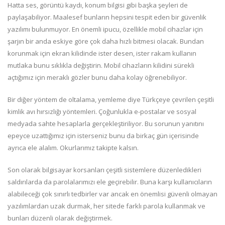
Hatta ses, görüntü kaydı, konum bilgisi gibi başka şeyleri de
paylaşabiliyor. Maalesef bunların hepsini tespit eden bir güvenlik
yazılımı bulunmuyor. En önemli ipucu, özellikle mobil cihazlar için
şarjın bir anda eskiye göre çok daha hızlı bitmesi olacak. Bundan
korunmak için ekran kilidinde ister desen, ister rakam kullanın
mutlaka bunu sıklıkla değiştirin. Mobil cihazların kilidini sürekli
açtığımız için meraklı gözler bunu daha kolay öğrenebiliyor.
Bir diğer yöntem de oltalama, yemleme diye Türkçeye çevrilen çeşitli
kimlik avı hırsızlığı yöntemleri. Çoğunlukla e-postalar ve sosyal
medyada sahte hesaplarla gerçekleştiriliyor. Bu sorunun yanıtını
epeyce uzattığımız için isterseniz bunu da birkaç gün içerisinde
ayrıca ele alalım. Okurlarımız takipte kalsın.
Son olarak bilgisayar korsanları çeşitli sistemlere düzenledikleri
saldırılarda da parolalarımızı ele geçirebilir. Buna karşı kullanıcıların
alabileceği çok sınırlı tedbirler var ancak en önemlisi güvenli olmayan
yazılımlardan uzak durmak, her sitede farklı parola kullanmak ve
bunları düzenli olarak değiştirmek.