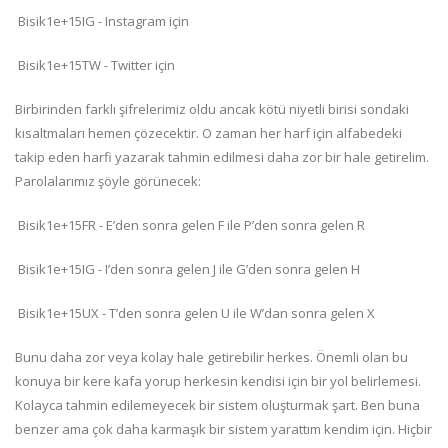
Bisik1e+15IG - Instagram için
Bisik1e+15TW - Twitter için
Birbirinden farklı şifrelerimiz oldu ancak kötü niyetli birisi sondaki
kısaltmaları hemen çözecektir. O zaman her harf için alfabedeki
takip eden harfi yazarak tahmin edilmesi daha zor bir hale getirelim.
Parolalarımız şöyle görünecek:
Bisik1e+15FR - E’den sonra gelen F ile P’den sonra gelen R
Bisik1e+15IG - I’den sonra gelen J ile G’den sonra gelen H
Bisik1e+15UX - T’den sonra gelen U ile W’dan sonra gelen X
Bunu daha zor veya kolay hale getirebilir herkes. Önemli olan bu
konuya bir kere kafa yorup herkesin kendisi için bir yol belirlemesi.
Kolayca tahmin edilemeyecek bir sistem oluşturmak şart. Ben buna
benzer ama çok daha karmaşık bir sistem yarattım kendim için. Hiçbir