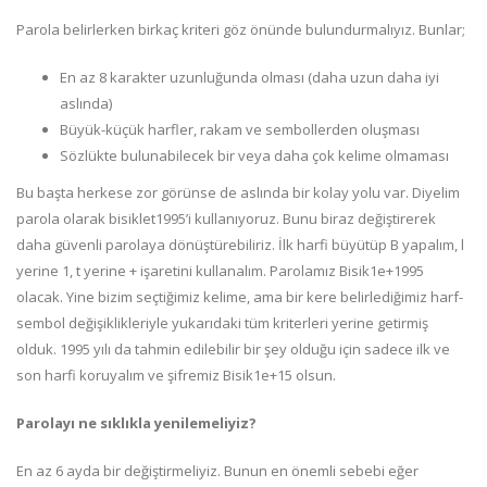
Parola belirlerken birkaç kriteri göz önünde bulundurmalıyız. Bunlar;
En az 8 karakter uzunluğunda olması (daha uzun daha iyi
aslında)
Büyük-küçük harfler, rakam ve sembollerden oluşması
Sözlükte bulunabilecek bir veya daha çok kelime olmaması
Bu başta herkese zor görünse de aslında bir kolay yolu var. Diyelim
parola olarak bisiklet1995’i kullanıyoruz. Bunu biraz değiştirerek
daha güvenli parolaya dönüştürebiliriz. İlk harfi büyütüp B yapalım, l
yerine 1, t yerine + işaretini kullanalım. Parolamız Bisik1e+1995
olacak. Yine bizim seçtiğimiz kelime, ama bir kere belirlediğimiz harf-
sembol değişiklikleriyle yukarıdaki tüm kriterleri yerine getirmiş
olduk. 1995 yılı da tahmin edilebilir bir şey olduğu için sadece ilk ve
son harfi koruyalım ve şifremiz Bisik1e+15 olsun.
Parolayı ne sıklıkla yenilemeliyiz?
En az 6 ayda bir değiştirmeliyiz. Bunun en önemli sebebi eğer