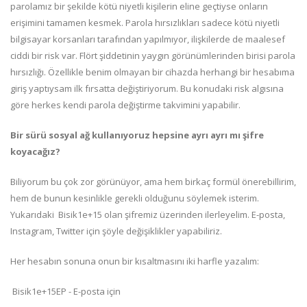
parolamız bir şekilde kötü niyetli kişilerin eline geçtiyse onların
erişimini tamamen kesmek. Parola hırsızlıkları sadece kötü niyetli
bilgisayar korsanları tarafından yapılmıyor, ilişkilerde de maalesef
ciddi bir risk var. Flört şiddetinin yaygın görünümlerinden birisi parola
hırsızlığı. Özellikle benim olmayan bir cihazda herhangi bir hesabıma
giriş yaptıysam ilk fırsatta değiştiriyorum. Bu konudaki risk algısına
göre herkes kendi parola değiştirme takvimini yapabilir.
Bir sürü sosyal ağ kullanıyoruz hepsine ayrı ayrı mı şifre
koyacağız?
Biliyorum bu çok zor görünüyor, ama hem birkaç formül önerebillirim,
hem de bunun kesinlikle gerekli olduğunu söylemek isterim.
Yukarıdaki Bisik1e+15 olan şifremiz üzerinden ilerleyelim. E-posta,
Instagram, Twitter için şöyle değişiklikler yapabiliriz.
Her hesabın sonuna onun bir kısaltmasını iki harfle yazalım:
Bisik1e+15EP - E-posta için