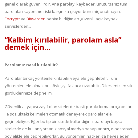
genel olarak güvenilirdir. Ana parolayı kaybeder, unutursanız tüm
parolaları kaybetme riski karşınıza çıkıyor bunu hiç unutmayın.
Encryptr
ve
Bitwarden
benim bildiğim en güvenli, açık kaynak
servislerden...
“Kalbim kırılabilir, parolam asla”
demek için…
Parolamız nasıl kırılabilir?
Parolalar birkaç yöntemle kırılabilir veya ele geçirilebilir. Tüm
yöntemleri ele almak bu söyleşiyi fazlaca uzatabilir. Dilerseniz en sık
gördüklerimize değinelim.
Güvenlik altyapısı zayıf olan sitelerde basit parola kırma programları
ile sözlükteki kelimeleri otomatik deneyerek parolalar ele
geçirilebiliyor. Eğer bu tip bir sitede kullandığınız parolayı başka
sitelerde de kullanıyorsanız sosyal medya hesaplarınızı, e-postanızı
böylelikle ele geçirebiliyorlar. Bu yöntemleri hackerlığa heves eden