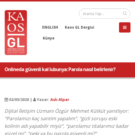
ENGLISH
Kaos GL Dergisi
Künye
Onlineda güvenli kal lubunya: Parola nasıl belirlenir?
02/05/2020 |
Yazar:
Aslı Alpar
Dijital İletişim Uzmanı Özgür Mehmet Kütküt yanıtlıyor:
“Parolamızı kaç santim yapalım”, “gizli soruyu eski
kolinin adı yapabilir miyiz”, “parolamız titalarımız kadar
güzel mi”, “peki ya bu parola güvenli mi?”