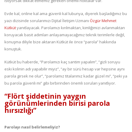
istiyorsak dikkat etmemiz gereken önemli noktalar var.
Evde kal, online kal ama güvenli kal lubunya, diyerek başladığımız bu
yazı dizisinde sorularımızı Dijital İletişim Uzmanı
Özgür Mehmet
Kütküt
yanıtlayacak. Parolamızı kırılmaktan, kimliğimizi avlanmaktan
koruyacak basit adımları anlayamayacağımız teknik terimlerle değil,
konuşma diliyle bize aktaran Kütküt ile önce “parola” hakkında
konuştuk.
Kütküt bu haberde, “Parolamızı kaç santim yapalım”, “gizli soruyu
eski kolinin adı yapabilir miyiz”, “ay bir sürü hesap var hepsine aynı
parola girsek ne olur”, “parolamız titalarımız kadar güzel mi”, “peki ya
bu parola güvenli mi” gibi birbirinden önemli soruları yanıtlıyor.
“Flört şiddetinin yaygın
görünümlerinden birisi parola
hırsızlığı”
Parolayı nasıl belirlemeliyiz?