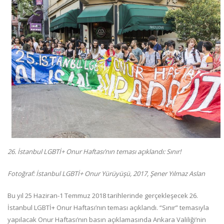
26. İstanbul LGBTİ+ Onur Haftası’nın teması açıklandı: Sınır!
Fotoğraf: İstanbul LGBTİ+ Onur Yürüyüşü, 2017, Şener Yılmaz Aslan
Bu yıl 25 Haziran-1 Temmuz 2018 tarihlerinde gerçekleşecek 26.
İstanbul LGBTİ+ Onur Haftası’nın teması açıklandı. “Sınır” temasıyla
yapılacak Onur Haftası’nın basın açıklamasında Ankara Valiliği’nin