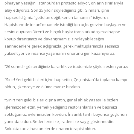
olmayan yasağını İstanbul’dan protesto ediyor, onların sınırlarıyla
alay ediyoruz. Son 25 yıldır söylediğimiz gibi: Sınırları, içine
hapsedildiğimiz “gettoları değil, kentin tamamını” istiyoruz.
Hapishanede insanî muamele istediği için açlık grevine başlayan ve
sesini duyuran Diren’i ve birçok başka trans arkadaşımızı hapse
koyup direnişimizi ve dayanışmamızı sınırlayabileceğini
zannedenlere gerek açlığımızla, gerek mektuplarımızla sesimizi
yükseltiyor ve insanca yaşamanın onurunu geri kazanıyoruz.
“26 senedir gösterdiğimiz kararlılık ve irademizle şöyle sesleniyoruz:
“Sınır! Yeri geldi bizleri içine hapsettin, Çeçenistan’da toplama kampı
oldun, işkenceye ve ölüme maruz bıraktın.
“Sınır! Yeri geldi bizleri dışına attın, genel ahlak yasası ile bizleri
işlerimizden ettin, yemek yediğimiz restoranlardan ve başımızı
soktuğumuz evlerimizden kovdun. İnsanlık tarihi boyunca güçlünün
yanında oldun. Bedenlerimize, irademize saygı göstermedin.
Sokakta taciz, hastanelerde onarım terapisi oldun.