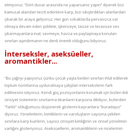
etmiyoruz. ‘’Dört duvar arasında ne yaparsanız yapın’’ diyerek bizi
kamusal alandan tecrit edenlere karşı, bizi sıkıştırdıkları alanlardan
çıkarak bir araya geliyoruz. Her gün sokaklarda pervasızca var
olmaya devam eden şiddete, işkenceye, tacize ve tecavüze ses
çıkarmayanlara inat; sevmeye, hazza ve paylaşmaya konulan
sınırları aşındırmanın ne denli önemli olduğunu biliyoruz.
İnterseksler, aseksüeller,
aromantikler...
“Bu çağrıyı yapıyoruz çünkü çocuk yaşta beden sınırları ihlal edilerek
toplum normlarına uydurulmaya çalışılan intersekslerin fark
edilmesini istiyoruz. Kendi güç pozisyonlarını korumak için bizleri ikili
cinsiyet sisteminin sınırlarına tıkanların karşısına dikiliyor, bizlerden
“farklı” olduğumuzu düşünerek gözlerini kaçıranlara “buradayız”
diyoruz. Yönelimlerin, kimliklerin ve varoluşların sayısına çekilen
sınırlara karşı kuirlerin, sayısız cinsiyet kimliğinin ve cinsel yönelimin
varlığını gösteriyoruz. Aseksüellerin, aromantiklerin ve nicelerinin