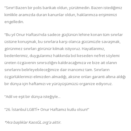
“Sınır! Bazen bir polis barikatı oldun, yürütmedin. Bazen istediğimiz
kimlikle aramızda duran kanunlar oldun, haklarımıza erişimimizi
engelledin.
“Bu yıl Onur Haftası’nda sadece güçlünün lehine konan tüm sınırlar
üstüne konuşmak, bu sınırlara karşı olanca gücümüzle savaşmak,
görünmez sınırları görünür kılmak istiyoruz. Hayatlarımız,
bedenlerimiz, duygularımız hakkında bol keseden nefret söylemi
üreten özgüvenin sınırsızlığını kaldıracağımıza ve bize ait olanın
sınırlarını belirleyebileceğimize dair inancımız tam. Sınırların
özgürlüklerimizi elimizden almadığı, aksine onları garanti altına aldığı
bir dünya için haftamızı ve yürüyüşümüzü organize ediyoruz.
“Adil ve eşit bir dünya isteğiyle...
“26. İstanbul LGBTİ+ Onur Haftamız kutlu olsun!”
*Ara başlıklar KaosGL.org'a aittir.