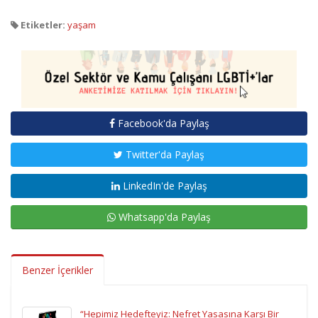
Etiketler:
yaşam
Facebook'da Paylaş
Twitter'da Paylaş
LinkedIn'de Paylaş
Whatsapp'da Paylaş
Benzer İçerikler
“Hepimiz Hedefteyiz: Nefret Yasasına Karşı Bir