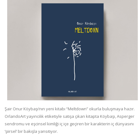
Şair Onur Köybaşı’nın yeni kitabı “Meltdown” okurla buluşmaya hazır.
OrlandoArt yayıncılık etiketiyle satışa çıkan kitapta Köybaşı, Asperger
sendromu ve eşcinsel kimliği iç içe geçiren bir karakterin iç dünyasını
‘şiirsel’ bir bakışla yansıtıyor.