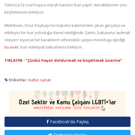
Yalnızca 52 özel kopya olarak basılan ‘kuir yapıt’, meraklılarının onu
keşfetmesini bekliyor.
Meltdown, Onur Köybaşı'nın kışkırtıcı kaleminden çıkan gerçekçi ve
etkileyici bir kuir yolculuğa davet niteliğinde. Şairin, babasına ‘açılmak
isteyen’ eşcinsel bir karakterin zihnindeki çarpıcı monologu işlediği
bu eser
, kuir edebiyat tutkunlarını bekliyor.
TIKLAYIN - “Çünkü hayat doldurmak ve boşaltmak üzerine”
Etiketler:
kültür sanat
Facebook'da Paylaş
Twitter'da Paylaş