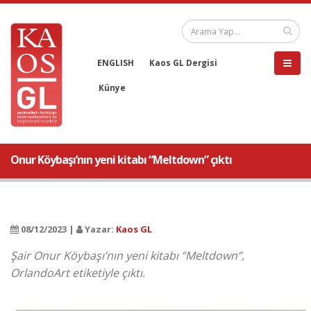
ENGLISH
Kaos GL Dergisi
Künye
Onur Köybaşı’nın yeni kitabı “Meltdown” çıktı
08/12/2023 |
Yazar:
Kaos GL
Şair Onur Köybaşı’nın yeni kitabı “Meltdown”,
OrlandoArt etiketiyle çıktı.