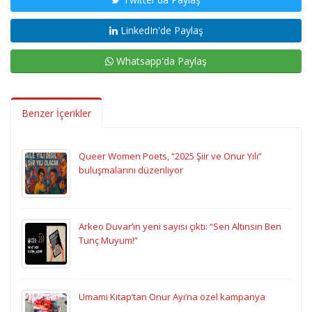
LinkedIn'de Paylaş
Whatsapp'da Paylaş
Benzer İçerikler
Queer Women Poets, “2025 Şiir ve Onur Yılı”
buluşmalarını düzenliyor
Arkeo Duvar’ın yeni sayısı çıktı: “Sen Altınsın Ben
Tunç Muyum!”
Umami Kitap’tan Onur Ayı’na özel kampanya