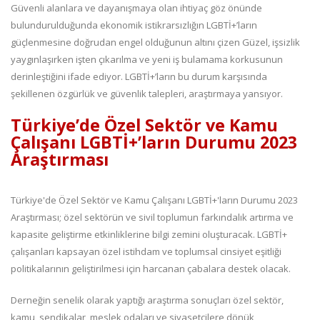
Güvenli alanlara ve dayanışmaya olan ihtiyaç göz önünde
bulundurulduğunda ekonomik istikrarsızlığın LGBTİ+’ların
güçlenmesine doğrudan engel olduğunun altını çizen Güzel, işsizlik
yaygınlaşırken işten çıkarılma ve yeni iş bulamama korkusunun
derinleştiğini ifade ediyor. LGBTİ+’ların bu durum karşısında
şekillenen özgürlük ve güvenlik talepleri, araştırmaya yansıyor.
Türkiye’de Özel Sektör ve Kamu
Çalışanı LGBTİ+
’
ların Durumu 2023
Araştırması
Türkiye'de Özel Sektör ve Kamu Çalışanı LGBTİ+'ların Durumu 2023
Araştırması; özel sektörün ve sivil toplumun farkındalık artırma ve
kapasite geliştirme etkinliklerine bilgi zemini oluşturacak. LGBTİ+
çalışanları kapsayan özel istihdam ve toplumsal cinsiyet eşitliği
politikalarının geliştirilmesi için harcanan çabalara destek olacak.
Derneğin senelik olarak yaptığı araştırma sonuçları özel sektör,
kamu, sendikalar, meslek odaları ve siyasetçilere dönük