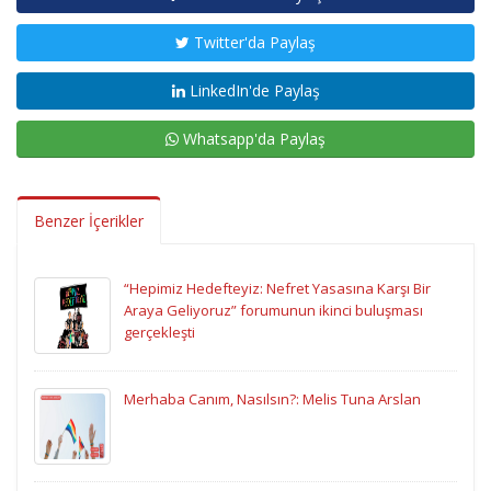
Twitter'da Paylaş
LinkedIn'de Paylaş
Whatsapp'da Paylaş
Benzer İçerikler
“Hepimiz Hedefteyiz: Nefret Yasasına Karşı Bir
Araya Geliyoruz” forumunun ikinci buluşması
gerçekleşti
Merhaba Canım, Nasılsın?: Melis Tuna Arslan