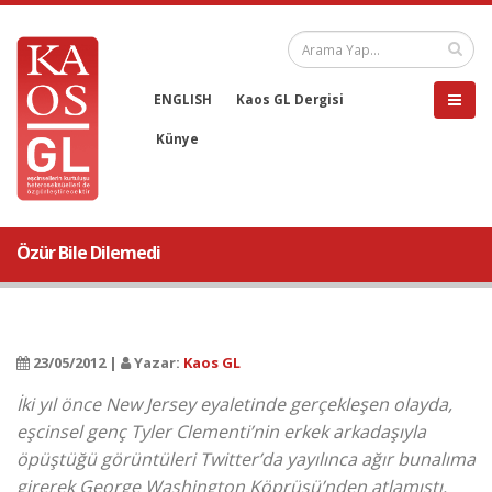
ENGLISH
Kaos GL Dergisi
Künye
Özür Bile Dilemedi
23/05/2012 |
Yazar:
Kaos GL
İki yıl önce New Jersey eyaletinde gerçekleşen olayda,
eşcinsel genç Tyler Clementi’nin erkek arkadaşıyla
öpüştüğü görüntüleri Twitter’da yayılınca ağır bunalıma
girerek George Washington Köprüsü’nden atlamıştı.