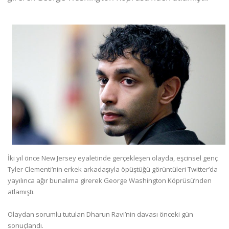
İki yıl önce New Jersey eyaletinde gerçekleşen olayda, eşcinsel genç
Tyler Clementi’nin erkek arkadaşıyla öpüştüğü görüntüleri Twitter’da
yayılınca ağır bunalıma girerek George Washington Köprüsü’nden
atlamıştı.
Olaydan sorumlu tutulan Dharun Ravi’nin davası önceki gün
sonuçlandı.