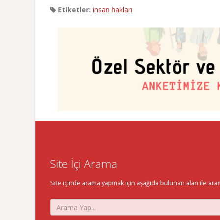
Etiketler:
insan hakları
Site İçi Arama
Site içinde arama yapmak için aşağıda bulunan alan ile aramak 