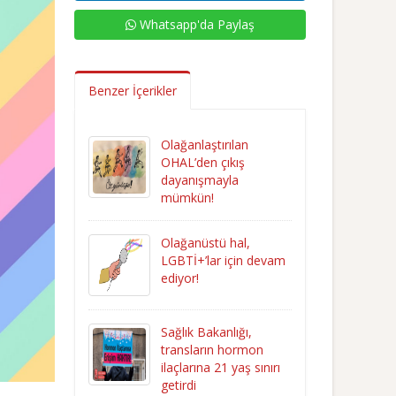
Whatsapp'da Paylaş
Benzer İçerikler
Olağanlaştırılan
OHAL’den çıkış
dayanışmayla
mümkün!
Olağanüstü hal,
LGBTİ+’lar için devam
ediyor!
Sağlık Bakanlığı,
transların hormon
ilaçlarına 21 yaş sınırı
getirdi