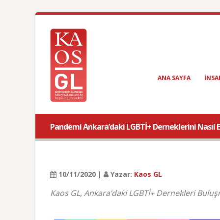
ANA SAYFA
INSA
Pandemi Ankara’daki LGBTİ+ Derneklerini Nasıl E
10/11/2020 |
Yazar:
Kaos GL
Kaos GL, Ankara’daki LGBTİ+ Dernekleri Buluş