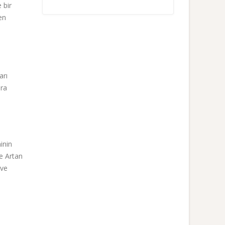
 bir
en
arı
ara
inin
e Artan
 ve