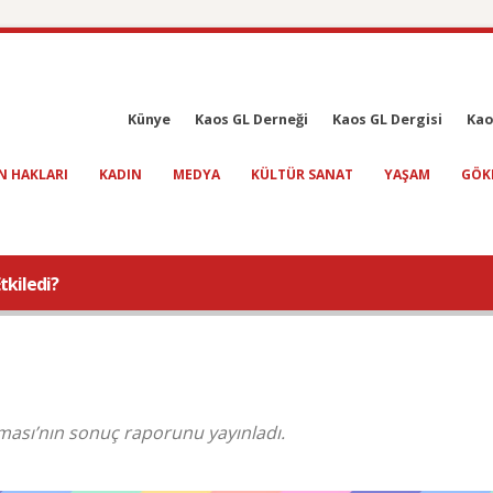
Künye
Kaos GL Derneği
Kaos GL Dergisi
Kao
N HAKLARI
KADIN
MEDYA
KÜLTÜR SANAT
YAŞAM
GÖK
tkiledi?
ması’nın sonuç raporunu yayınladı.