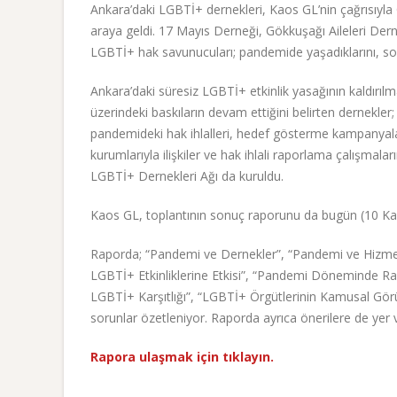
Ankara’daki LGBTİ+ dernekleri, Kaos GL’nin çağrısıyl
araya geldi. 17 Mayıs Derneği, Gökkuşağı Aileleri D
LGBTİ+ hak savunucuları; pandemide yaşadıklarını, soru
Ankara’daki süresiz LGBTİ+ etkinlik yasağının kaldırıl
üzerindeki baskıların devam ettiğini belirten dernekler;
pandemideki hak ihlalleri, hedef gösterme kampanyala
kurumlarıyla ilişkiler ve hak ihlali raporlama çalışmal
LGBTİ+ Dernekleri Ağı da kuruldu.
Kaos GL, toplantının sonuç raporunu da bugün (10 Ka
Raporda; “Pandemi ve Dernekler”, “Pandemi ve Hizmetl
LGBTİ+ Etkinliklerine Etkisi”, “Pandemi Döneminde 
LGBTİ+ Karşıtlığı”, “LGBTİ+ Örgütlerinin Kamusal Görün
sorunlar özetleniyor. Raporda ayrıca önerilere de yer ve
Rapora ulaşmak için tıklayın.