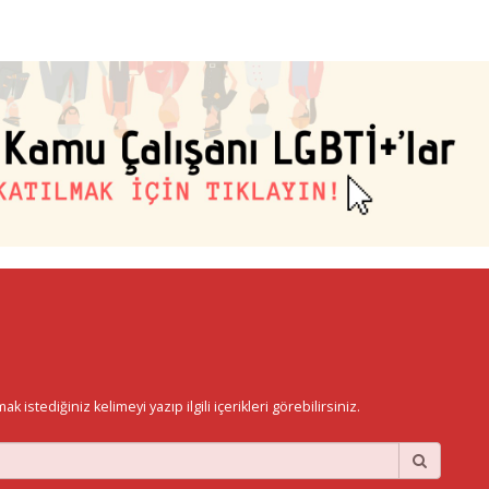
istediğiniz kelimeyi yazıp ilgili içerikleri görebilirsiniz.