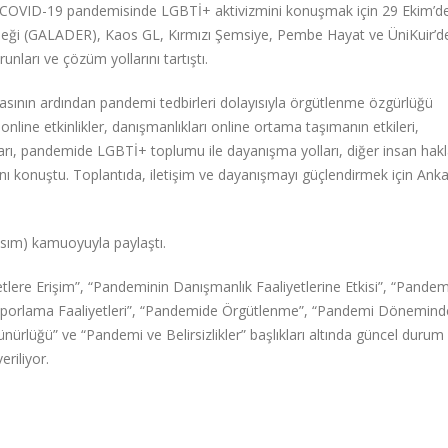
a COVID-19 pandemisinde LGBTİ+ aktivizmini konuşmak için 29 Ekim’de
erneği (GALADER), Kaos GL, Kırmızı Şemsiye, Pembe Hayat ve ÜniKuir’d
nları ve çözüm yollarını tartıştı.
masının ardından pandemi tedbirleri dolayısıyla örgütlenme özgürlüğü
 online etkinlikler, danışmanlıkları online ortama taşımanın etkileri,
rı, pandemide LGBTİ+ toplumu ile dayanışma yolları, diğer insan hakl
arını konuştu. Toplantıda, iletişim ve dayanışmayı güçlendirmek için Ank
sım) kamuoyuyla paylaştı.
ere Erişim”, “Pandeminin Danışmanlık Faaliyetlerine Etkisi”, “Pandem
Raporlama Faaliyetleri”, “Pandemide Örgütlenme”, “Pandemi Dönemind
ürlüğü” ve “Pandemi ve Belirsizlikler” başlıkları altında güncel durum
riliyor.