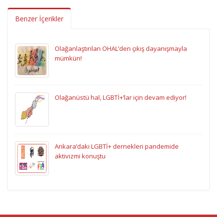
Benzer İçerikler
Olağanlaştırılan OHAL’den çıkış dayanışmayla
mümkün!
Olağanüstü hal, LGBTİ+’lar için devam ediyor!
Ankara’daki LGBTİ+ dernekleri pandemide
aktivizmi konuştu