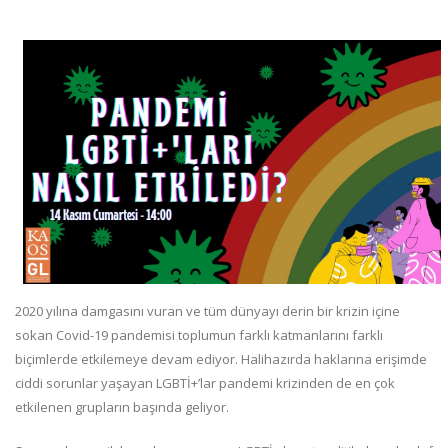
2020 yılına damgasını vuran ve tüm dünyayı derin bir krizin içine
sokan Covid-19 pandemisi toplumun farklı katmanlarını farklı
biçimlerde etkilemeye devam ediyor. Halihazırda haklarına erişimde
ciddi sorunlar yaşayan LGBTİ+’lar pandemi krizinden de en çok
etkilenen grupların başında geliyor.