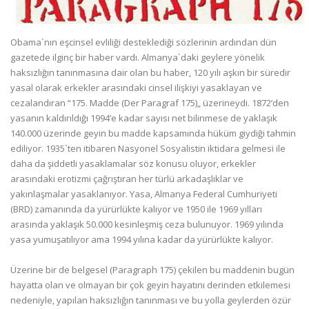
Obama`nın eşcinsel evliliği desteklediği sözlerinin ardından dün
gazetede ilginç bir haber vardı. Almanya`daki geylere yönelik
haksızlığın tanınmasına dair olan bu haber, 120 yılı aşkın bir süredir
yasal olarak erkekler arasındaki cinsel ilişkiyi yasaklayan ve
cezalandıran “175. Madde (Der Paragraf 175)„ üzerineydi. 1872’den
yasanın kaldırıldığı 1994’e kadar sayısı net bilinmese de yaklaşık
140.000 üzerinde geyin bu madde kapsamında hüküm giydiği tahmin
ediliyor. 1935`ten itibaren Nasyonel Sosyalistin iktidara gelmesi ile
daha da şiddetli yasaklamalar söz konusu oluyor, erkekler
arasındaki erotizmi çağrıştıran her türlü arkadaşlıklar ve
yakınlaşmalar yasaklanıyor. Yasa, Almanya Federal Cumhuriyeti
(BRD) zamanında da yürürlükte kalıyor ve 1950 ile 1969 yılları
arasında yaklaşık 50.000 kesinleşmiş ceza bulunuyor. 1969 yılında
yasa yumuşatılıyor ama 1994 yılına kadar da yürürlükte kalıyor.
Üzerine bir de belgesel (Paragraph 175) çekilen bu maddenin bugün
hayatta olan ve olmayan bir çok geyin hayatını derinden etkilemesi
nedeniyle, yapılan haksızlığın tanınması ve bu yolla geylerden özür