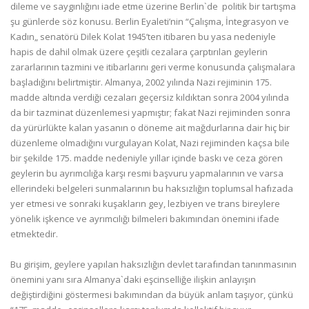
dileme ve saygınlığını iade etme üzerine Berlin`de politik bir tartışma
şu günlerde söz konusu. Berlin Eyaleti’nin “Çalışma, İntegrasyon ve
Kadın„ senatörü Dilek Kolat 1945’ten itibaren bu yasa nedeniyle
hapis de dahil olmak üzere çeşitli cezalara çarptırılan geylerin
zararlarının tazmini ve itibarlarını geri verme konusunda çalışmalara
başladığını belirtmiştir. Almanya, 2002 yılında Nazi rejiminin 175.
madde altında verdiği cezaları geçersiz kıldıktan sonra 2004 yılında
da bir tazminat düzenlemesi yapmıştır; fakat Nazi rejiminden sonra
da yürürlükte kalan yasanın o döneme ait mağdurlarına dair hiç bir
düzenleme olmadığını vurgulayan Kolat, Nazi rejiminden kaçsa bile
bir şekilde 175. madde nedeniyle yıllar içinde baskı ve ceza gören
geylerin bu ayrımcılığa karşı resmi başvuru yapmalarının ve varsa
ellerindeki belgeleri sunmalarının bu haksızlığın toplumsal hafızada
yer etmesi ve sonraki kuşakların gey, lezbiyen ve trans bireylere
yönelik işkence ve ayrımcılığı bilmeleri bakımından önemini ifade
etmektedir.
Bu girişim, geylere yapılan haksızlığın devlet tarafından tanınmasının
önemini yanı sıra Almanya`daki eşcinselliğe ilişkin anlayışın
değiştirdiğini göstermesi bakımından da büyük anlam taşıyor, çünkü