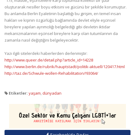
“175, madde„ eşcinsellere karşı toplumda kollektif bir şuur
oluşturarak nesiller boyu etkisini ve gücünü bir şekilde korumuştur.
Bu anlamda Berlin Eyaletinin başlattığı bu girişim, en temel insan
hakları ve kişinin özgürlüğü bağlamında devlet eliyle eşcinsel
bireylere yapılan ayrımcılığı belgelediği gibi devletin iktidar
mekanizmalarının eşcinsel bireylere karşı olan tutumlarının da
zamanla nasıl değiştiğini belgeleyecektir.
Yazı ilgili sitelerdeki haberlerden derlenmiştir:
http://www.queer.de/detail.php?article_id=14228
http://www.berlin.de/rubrik/hauptstadt/politik-aktuell/120417.html
http://taz.de/Schwule-wollen-Rehabilitation/!93064/
Etiketler:
yaşam
,
dünyadan
Facebook'da Paylaş