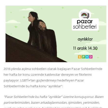
2016 yılında açılma sohbetleri olarak başlayan Pazar Sohbetleri’nde
her hafta bir konu üzerinde katılımcılar deneyim ve fikirlerini
paylaşıyor. LGBTİ+’ları güçlendirmeyi hedefleyen Pazar
Sohbetleri’nde bu hafta konu “ayrılıklar”:
“Pazar Sohbetleri’nde bu hafta “ayrılıklar” üzerine konuşuyoruz. Bazen
partnerlerimizden, bazen arkadaşlarımızdan, işimizden, yerimizden,