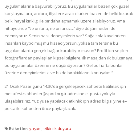
uygulamalarına başvurabiliyoruz. Bu uygulamalar bazen çok güzel
karşılaşmalara, anılara, ilişkilere aracı olurken bazen de belki kızarak
belki hayal kırıklığı ile bir daha açmamak üzere silebiliyoruz. Ama
nihayetinde ‘Ne onlarla, ne onlarsız…‘ diye düşünmeden de
edemiyoruz. Senin nasıl deneyimlerin var? Sağa sola kaydırırken
insanları kaybolmuş mu hissediyorsun, yoksa tam tersine bu
uygulamalarda gerçek bağlar kurabiliyor musun? Profil için seçilen
fotoğraflardan paylaşılan kişisel bilgilere, ilk mesajdan ilk buluşmaya,
bu uygulamalar üzerine ne düşünüyorsun? Gel bu hafta bunlar
üzerine deneyimlerimizi ve bizde bıraktıklarını konuşalım.”
21 Ocak Pazar günü 14:30’da gerçekleşecek sohbete katılmak için
mesafesizsohbetler@spod.org.tr adresine e–posta yoluyla
ulaşabilirsiniz. Yüz yüze yapılacak etkinlik için adres bilgisi yine e–
posta ile sohbetten önce paylaşılacak.
Etiketler:
yaşam
,
etkinlik duyuru