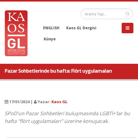
ENGLISH
Kaos GL Dergisi
Künye
Pazar Sohbetlerinde bu hafta: Flört uygulamaları
17/01/2024 |
Yazar:
Kaos GL
SPoD’un Pazar Sohbetleri buluşmasında LGBTİ+’lar bu
hafta “flört uygulamaları” üzerine konuşacak.