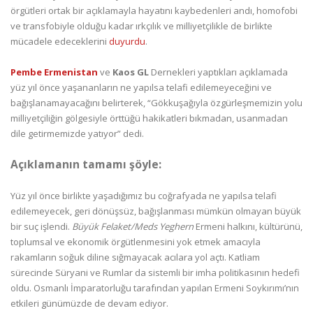
örgütleri ortak bir açıklamayla hayatını kaybedenleri andı, homofobi
ve transfobiyle olduğu kadar ırkçılık ve milliyetçilikle de birlikte
mücadele edeceklerini
duyurdu
.
Pembe Ermenistan
ve
Kaos GL
Dernekleri yaptıkları açıklamada
yüz yıl önce yaşananların ne yapılsa telafi edilemeyeceğini ve
bağışlanamayacağını belirterek, “Gökkuşağıyla özgürleşmemizin yolu
milliyetçiliğin gölgesiyle örttüğü hakikatleri bıkmadan, usanmadan
dile getirmemizde yatıyor” dedi.
Açıklamanın tamamı şöyle:
Yüz yıl önce birlikte yaşadığımız bu coğrafyada ne yapılsa telafi
edilemeyecek, geri dönüşsüz, bağışlanması mümkün olmayan büyük
bir suç işlendi.
Büyük Felaket/Meds Yeghern
Ermeni halkını, kültürünü,
toplumsal ve ekonomik örgütlenmesini yok etmek amacıyla
rakamların soğuk diline sığmayacak acılara yol açtı. Katliam
sürecinde Süryani ve Rumlar da sistemli bir imha politikasının hedefi
oldu. Osmanlı İmparatorluğu tarafından yapılan Ermeni Soykırımı’nın
etkileri günümüzde de devam ediyor.