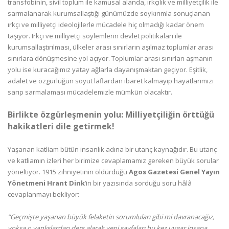
transfobinin, sivil toplum ile kamusal alanda, ırkçılık ve milliyetçilik ile
sarmalanarak kurumsallaştığı günümüzde soykırımla sonuçlanan
ırkçı ve milliyetçi ideolojilerle mücadele hiç olmadığı kadar önem
taşıyor. Irkçı ve milliyetçi söylemlerin devlet politikaları ile
kurumsallaştırılması, ülkeler arası sınırların aşılmaz toplumlar arası
sınırlara dönüşmesine yol açıyor. Toplumlar arası sınırları aşmanın
yolu ise kuracağımız yatay ağlarla dayanışmaktan geçiyor. Eşitlik,
adalet ve özgürlüğün soyut laflardan ibaret kalmayıp hayatlarımızı
sarıp sarmalaması mücadelemizle mümkün olacaktır.
Birlikte özgürleşmenin yolu: Milliyetçiliğin örttüğü
hakikatleri dile getirmek!
Yaşanan katliam bütün insanlık adına bir utanç kaynağıdır. Bu utanç
ve katliamın izleri her birimize cevaplamamız gereken büyük sorular
yöneltiyor. 1915 zihniyetinin öldürdüğü
Agos Gazetesi Genel Yayın
Yönetmeni Hrant Dink
’in bir yazısında sorduğu soru hâlâ
cevaplanmayı bekliyor:
“Geçmişte yaşanan büyük felaketin sorumluları gibi mi davranacağız,
yoksa o yanlışlardan ders alarak yeni sayfaları bu kez uygar insana