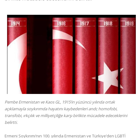
Pembe Ermenistan ve Kaos GL, 1915’in yüzüncü yılında ortak
açıklamayla soykırımda hayatını kaybedenleri andı; homofobi,
transfobi, ırkçılık ve milliyetçiliğe karşı birlikte mücadele edeceklerini
belirtti.
Ermeni Soykırımı’nın 100. yılında Ermenistan ve Türkiye’den LGBTİ