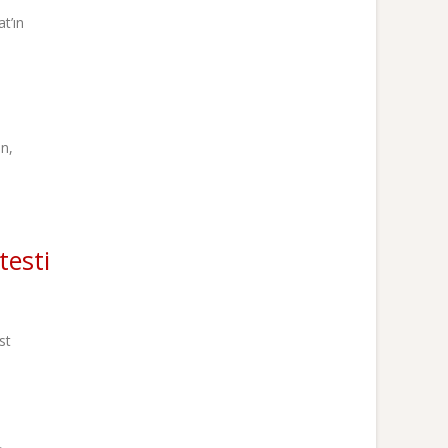
t’ın
en,
testi
st