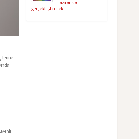
Haziran’da
gerçekleştirecek
ilerine
yında
üvenli