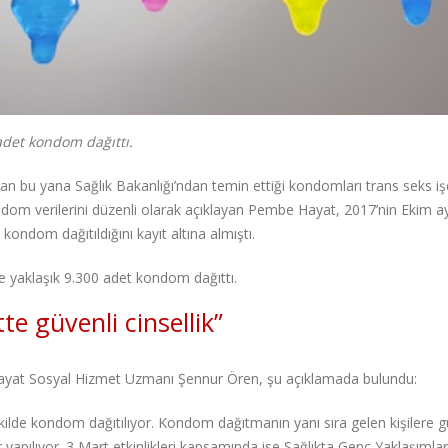
adet kondom dağıttı.
u yana Sağlık Bakanlığı’ndan temin ettiği kondomları trans seks işç
ndom verilerini düzenli olarak açıklayan Pembe Hayat, 2017’nin Ekim a
kondom dağıtıldığını kayıt altına almıştı.
e yaklaşık 9.300 adet kondom dağıttı.
te güvenli cinsellik”
ayat Sosyal Hizmet Uzmanı Şennur Ören, şu açıklamada bulundu:
kilde kondom dağıtılıyor. Kondom dağıtmanın yanı sıra gelen kişilere g
 yapılıyor. 3 Mart etkinlikleri kapsamında ise Sağlıkta Genç Yaklaşımlar