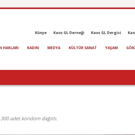
Künye
Kaos GL Derneği
Kaos GL Dergisi
Kao
N HAKLARI
KADIN
MEDYA
KÜLTÜR SANAT
YAŞAM
GÖK
.300 adet kondom dağıttı.