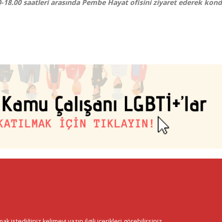
0-18.00 saatleri arasında Pembe Hayat ofisini ziyaret ederek ko
istediğiniz kelimeyi yazıp ilgili içerikleri görebilirsiniz.