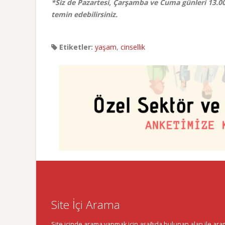
*Siz de Pazartesi, Çarşamba ve Cuma günleri 13.0
temin edebilirsiniz.
Etiketler:
yaşam
,
cinsellik
Site İçi Arama
Site içinde arama yapmak için aşağıda bulunan alan ile aramak 