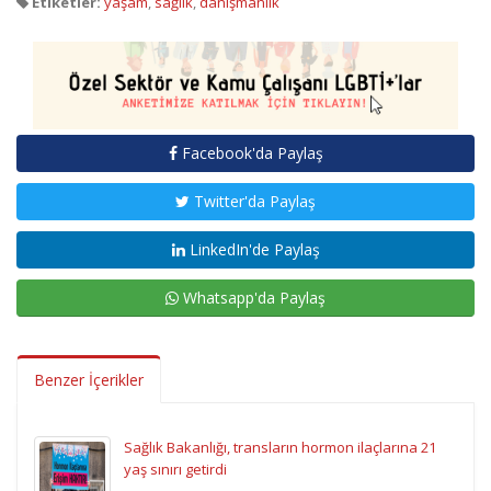
Etiketler:
yaşam
,
sağlık
,
danışmanlık
Facebook'da Paylaş
Twitter'da Paylaş
LinkedIn'de Paylaş
Whatsapp'da Paylaş
Benzer İçerikler
Sağlık Bakanlığı, transların hormon ilaçlarına 21
yaş sınırı getirdi