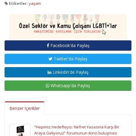
Etiketler:
yaşam
Facebook'da Paylaş
Twitter'da Paylaş
LinkedIn'de Paylaş
Whatsapp'da Paylaş
Benzer İçerikler
“Hepimiz Hedefteyiz: Nefret Yasasına Karşı Bir
Araya Geliyoruz” forumunun ikinci buluşması