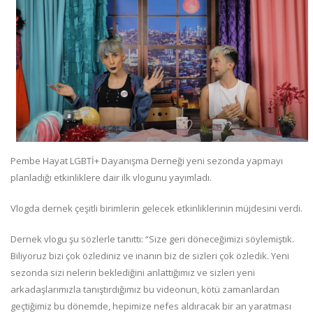
Pembe Hayat LGBTİ+ Dayanışma Derneği yeni sezonda yapmayı
planladığı etkinliklere dair ilk vlogunu yayımladı.
Vlogda dernek çeşitli birimlerin gelecek etkinliklerinin müjdesini verdi.
Dernek vlogu şu sözlerle tanıttı: “Size geri döneceğimizi söylemiştik.
Biliyoruz bizi çok özlediniz ve inanın biz de sizleri çok özledik. Yeni
sezonda sizi nelerin beklediğini anlattığımız ve sizleri yeni
arkadaşlarımızla tanıştırdığımız bu videonun, kötü zamanlardan
geçtiğimiz bu dönemde, hepimize nefes aldıracak bir an yaratması