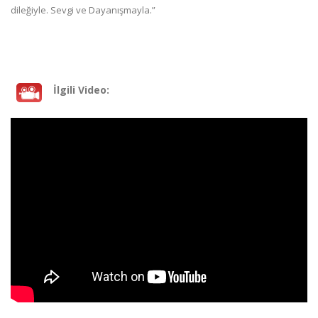
dileğiyle. Sevgi ve Dayanışmayla.”
İlgili Video: