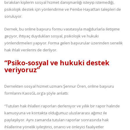
bırakılan kişilerin sosyal hizmet danışmanlığı isteyip istemediği,
psikolojik destek için yönlendirme ve Pembe Hayat’tan talepleri de
soruluyor.
Dernek, bu online başvuru formu vasıtasıyla mağdurlarla iletişime
geçiyor, ihtiyaç duydukları sosyal, psikolojik ve hukuki
yönlendirmeleri yapıyor. Forma gelen başvurular üzerinden senelik
hak ihlali verilerini de derliyor.
“Psiko-sosyal ve hukuki destek
veriyoruz”
Dernekten sosyal hizmet uzmanı Şennur Ören, online başvuru
formlarını KaosGL.org’a şöyle anlattı:
“Tutulan hak ihlalleri raporları derleniyor ve yıllık bir rapor halinde
kamuoyuna ve kontakta olduğumuz uluslararası ağımız ile
paylaşılıyor. Aynı zamanda tutulan raporlar sonrasında hak
ihlallerine yönelik iyileştirici, onarıcı ve önleyici faaliyetler