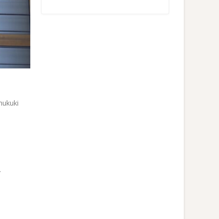
hukuki
.