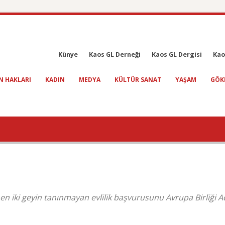
Künye
Kaos GL Derneği
Kaos GL Dergisi
Kao
N HAKLARI
KADIN
MEDYA
KÜLTÜR SANAT
YAŞAM
GÖK
 iki geyin tanınmayan evlilik başvurusunu Avrupa Birliği A