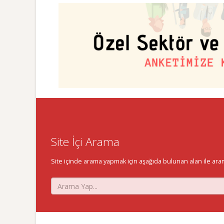
Site İçi Arama
Site içinde arama yapmak için aşağıda bulunan alan ile aramak 