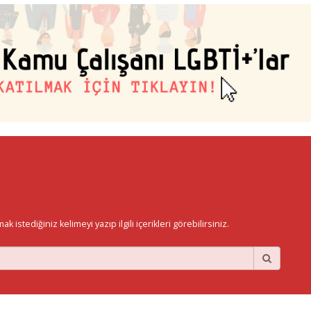
istediğiniz kelimeyi yazıp ilgili içerikleri görebilirsiniz.