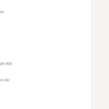
arı
’yle (AB)
on der