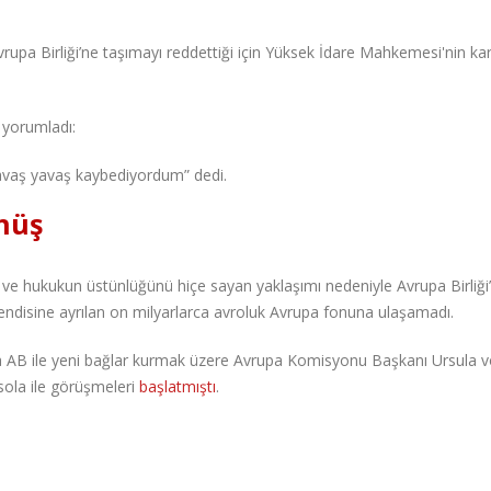
upa Birliği’ne taşımayı reddettiği için Yüksek İdare Mahkemesi'nin kar
 yorumladı:
yavaş yavaş kaybediyordum” dedi.
önüş
arı ve hukukun üstünlüğünü hiçe sayan yaklaşımı nedeniyle Avrupa Birliği
endisine ayrılan on milyarlarca avroluk Avrupa fonuna ulaşamadı.
 AB ile yeni bağlar kurmak üzere Avrupa Komisyonu Başkanı Ursula v
ola ile görüşmeleri
başlatmıştı
.