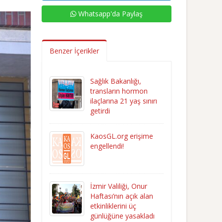
Whatsapp'da Paylaş
Benzer İçerikler
Sağlık Bakanlığı,
transların hormon
ilaçlarına 21 yaş sınırı
getirdi
KaosGL.org erişime
engellendi!
İzmir Valiliği, Onur
Haftası’nın açık alan
etkinliklerini üç
günlüğüne yasakladı