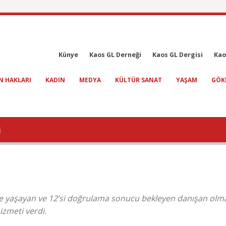
Künye
Kaos GL Derneği
Kaos GL Dergisi
Kao
N HAKLARI
KADIN
MEDYA
KÜLTÜR SANAT
YAŞAM
GÖK
i
IV ile yaşayan ve 12’si doğrulama sonucu bekleyen danışan olm
izmeti verdi.