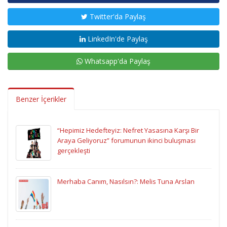
Twitter'da Paylaş
LinkedIn'de Paylaş
Whatsapp'da Paylaş
Benzer İçerikler
“Hepimiz Hedefteyiz: Nefret Yasasına Karşı Bir
Araya Geliyoruz” forumunun ikinci buluşması
gerçekleşti
Merhaba Canım, Nasılsın?: Melis Tuna Arslan