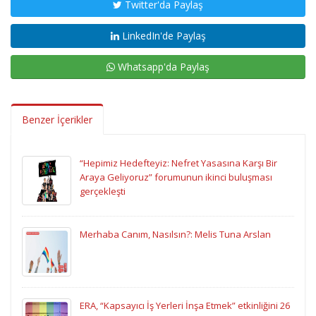
Twitter'da Paylaş
LinkedIn'de Paylaş
Whatsapp'da Paylaş
Benzer İçerikler
“Hepimiz Hedefteyiz: Nefret Yasasına Karşı Bir
Araya Geliyoruz” forumunun ikinci buluşması
gerçekleşti
Merhaba Canım, Nasılsın?: Melis Tuna Arslan
ERA, “Kapsayıcı İş Yerleri İnşa Etmek” etkinliğini 26