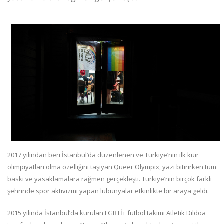
2017 yılından beri İstanbul’da düzenlenen ve Türkiye’nin ilk kuir
olimpiyatları olma özelliğini taşıyan Queer Olympix, yazı bitirirken tüm
baskı ve yasaklamalara rağmen gerçekleşti. Türkiye’nin birçok farklı
şehrinde spor aktivizmi yapan lubunyalar etkinlikte bir araya geldi.
2015 yılında İstanbul’da kurulan LGBTİ+ futbol takımı Atletik Dildoa