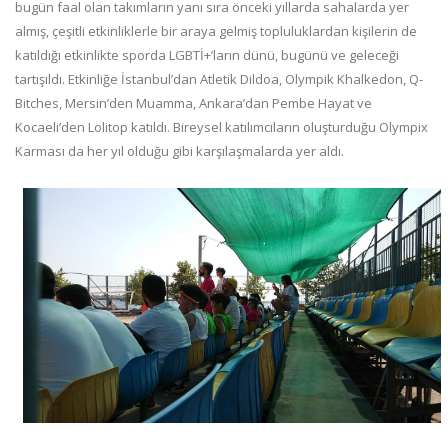
bugün faal olan takımların yanı sıra önceki yıllarda sahalarda yer
almış, çeşitli etkinliklerle bir araya gelmiş topluluklardan kişilerin de
katıldığı etkinlikte sporda LGBTİ+’ların dünü, bugünü ve geleceği
tartışıldı. Etkinliğe İstanbul’dan Atletik Dildoa, Olympik Khalkedon, Q-
Bitches, Mersin’den Muamma, Ankara’dan Pembe Hayat ve
Kocaeli’den Lolitop katıldı. Bireysel katılımcıların oluşturduğu Olympix
Karması da her yıl olduğu gibi karşılaşmalarda yer aldı.