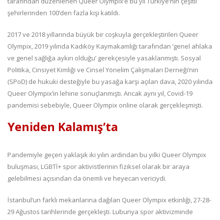
tarafından düzenlenen Queer Olympix’e bu yıl Türkiye’nin çeşitli
şehirlerinden 100’den fazla kişi katıldı.
2017 ve 2018 yıllarında büyük bir coşkuyla gerçekleştirilen Queer
Olympix, 2019 yılında Kadıköy Kaymakamlığı tarafından ‘genel ahlaka
ve genel sağlığa aykırı olduğu’ gerekçesiyle yasaklanmıştı. Sosyal
Politika, Cinsiyet Kimliği ve Cinsel Yönelim Çalışmaları Derneği’nin
(SPoD) de hukuki desteğiyle bu yasağa karşı açılan dava, 2020 yılında
Queer Olympix’in lehine sonuçlanmıştı. Ancak aynı yıl, Covid-19
pandemisi sebebiyle, Queer Olympix online olarak gerçekleşmişti.
Yeniden Kalamış’ta
Pandemiyle geçen yaklaşık iki yılın ardından bu yılki Queer Olympix
buluşması, LGBTİ+ spor aktivistlerinin fiziksel olarak bir araya
gelebilmesi açısından da önemli ve heyecan vericiydi.
İstanbul’un farklı mekanlarına dağılan Queer Olympix etkinliği, 27-28-
29 Ağustos tarihlerinde gerçekleşti. Lubunya spor aktivizminde