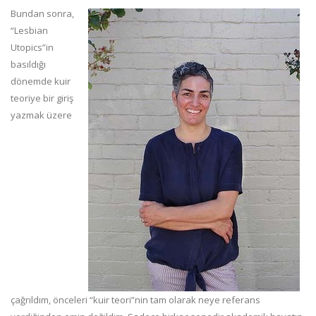
Bundan sonra,
“Lesbian
Utopics”in
basıldığı
dönemde kuir
teoriye bir giriş
yazmak üzere
çağrıldım, önceleri “kuir teori”nin tam olarak neye referans