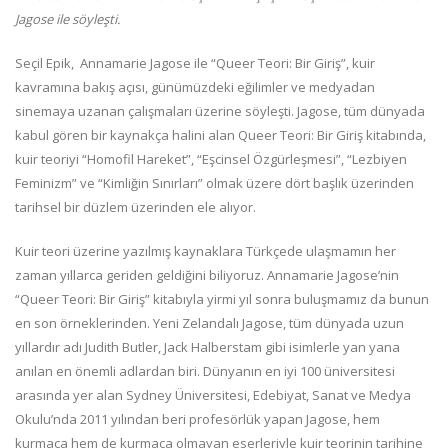
Jagose ile söyleşti.
Seçil Epik, Annamarie Jagose ile “Queer Teori: Bir Giriş”, kuir
kavramına bakış açısı, günümüzdeki eğilimler ve medyadan
sinemaya uzanan çalışmaları üzerine söyleşti. Jagose, tüm dünyada
kabul gören bir kaynakça halini alan Queer Teori: Bir Giriş kitabında,
kuir teoriyi “Homofil Hareket”, “Eşcinsel Özgürleşmesi”, “Lezbiyen
Feminizm” ve “Kimliğin Sınırları” olmak üzere dört başlık üzerinden
tarihsel bir düzlem üzerinden ele alıyor.
Kuir teori üzerine yazılmış kaynaklara Türkçede ulaşmamın her
zaman yıllarca geriden geldiğini biliyoruz. Annamarie Jagose’nin
“Queer Teori: Bir Giriş” kitabıyla yirmi yıl sonra buluşmamız da bunun
en son örneklerinden. Yeni Zelandalı Jagose, tüm dünyada uzun
yıllardır adı Judith Butler, Jack Halberstam gibi isimlerle yan yana
anılan en önemli adlardan biri. Dünyanın en iyi 100 üniversitesi
arasında yer alan Sydney Üniversitesi, Edebiyat, Sanat ve Medya
Okulu’nda 2011 yılından beri profesörlük yapan Jagose, hem
kurmaca hem de kurmaca olmayan eserleriyle kuir teorinin tarihine