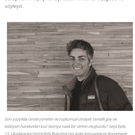
söyleşti.
Son yüzyılda cinsel yönelim ve toplumsal cinsiyet temelli gey ve
lezbiyen hareketleri kuir teoriye nasıl bir zemin oluşturdu? Seçil Epik,
11. Uluslararası Homofobi Buluşma'nın açılış konuşmacısı Annamarie