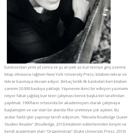
baskısından yirmi yıl sonra ve şu an pek az kuir teoriye giriş üzerine
kitap olmasına rağmen New York University Press, kitabımı tekrar ve
tekrar basmaya devam ediyor. Birkaç binlik ilk baskıdan beri kitabım
sanırım 20.000 baskıya yaklaştı. Yayınevim ikinci bir edisyon yazmamı
istiyor fakat çağdaş kuir teori çalışması bence başka biri tarafından
yapılmalı. 1990’ların ortasında bir akademisyen olarak çalışmaya
başlamıştım ve var olan bir alanda fikir üretmeye çok açıktım. Bu
aralar farklı işler yapmayı tercih ediyorum. “Mesela Routledge Queer
Studies Reader” (Routledge, 2013) kitabının editörlerinden biriyim ve
kendi araştırmam olan “Orgasmology” (Duke University Press, 2013)