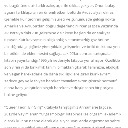
ve bugününe dair farklı bakış açısı ile dikkat çekiyor. Onun bakış
açısını farklılaştıran en önemli etken belki de Avustralyalı olması.
Genelde kuir teorinin gelişim süreci ve günümüzde geldiği nokta
Amerika ve Avrupa’dan doğru değerlendirilirken Jagose yazınında
Avustralya’daki kuir gelişimine dair köşe başları da önemli yer
tutuyor. Kuir kavramının akışkanlığı ve tanımsızlığı göz önüne
alındığında geçtiğimiz yirmi yıldaki gelişmeler ve belki de kitaba yeni
bir bölüm de eklenmesini sağlayacak 90’lar sonrası tartışmalar
kitabın yayınlandığı 1996 yılı nedeniyle kitapta yer almıyor. Özellikle
son yirmi yılda bir kimlik tanımı olmaktan çıkarak feminizm, ekolojik
ve vegan hareketlerle de daha sıkı ilişkilere giren kuir kavramı
sadece gey ve lezbiyen hareketi tanımlamaktan çıkarak normatif
olana karşı geliştirilen birçok hareket ve düşüncenin bir parçası
haline geliyor.
“Queer Teori: Bir Giriş” kitabıyla tanıştığımız Annamarie Jagose,
2012’de yayımlanan “Orgasmology” kitabında ise orgazmı akademik
olarak kuir bir nesne olarak ele alıyor. Aynı anda orgazmdan sahte
orgazma, medikal görsellikten pornogrofiye yirminci yüzyıl boyunca