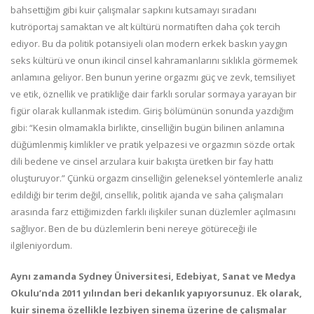
bahsettiğim gibi kuir çalışmalar sapkını kutsamayı sıradanı
kutröportaj samaktan ve alt kültürü normatiften daha çok tercih
ediyor. Bu da politik potansiyeli olan modern erkek baskın yaygın
seks kültürü ve onun ikincil cinsel kahramanlarını sıklıkla görmemek
anlamına geliyor. Ben bunun yerine orgazmı güç ve zevk, temsiliyet
ve etik, öznellik ve pratikliğe dair farklı sorular sormaya yarayan bir
figür olarak kullanmak istedim. Giriş bölümünün sonunda yazdığım
gibi: “Kesin olmamakla birlikte, cinselliğin bugün bilinen anlamına
düğümlenmiş kimlikler ve pratik yelpazesi ve orgazmın sözde ortak
dili bedene ve cinsel arzulara kuir bakışta üretken bir fay hattı
oluşturuyor.” Çünkü orgazm cinselliğin geleneksel yöntemlerle analiz
edildiği bir terim değil, cinsellik, politik ajanda ve saha çalışmaları
arasında farz ettiğimizden farklı ilişkiler sunan düzlemler açılmasını
sağlıyor. Ben de bu düzlemlerin beni nereye götüreceği ile
ilgileniyordum.
Aynı zamanda Sydney Üniversitesi, Edebiyat, Sanat ve Medya
Okulu’nda 2011 yılından beri dekanlık yapıyorsunuz. Ek olarak,
kuir sinema özellikle lezbiyen sinema üzerine de çalışmalar