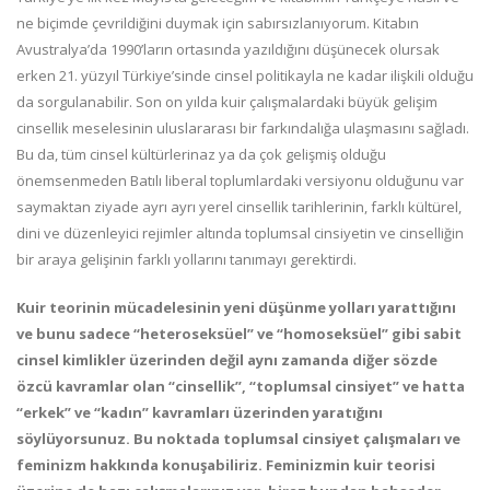
ne biçimde çevrildiğini duymak için sabırsızlanıyorum. Kitabın
Avustralya’da 1990’ların ortasında yazıldığını düşünecek olursak
erken 21. yüzyıl Türkiye’sinde cinsel politikayla ne kadar ilişkili olduğu
da sorgulanabilir. Son on yılda kuir çalışmalardaki büyük gelişim
cinsellik meselesinin uluslararası bir farkındalığa ulaşmasını sağladı.
Bu da, tüm cinsel kültürlerinaz ya da çok gelişmiş olduğu
önemsenmeden Batılı liberal toplumlardaki versiyonu olduğunu var
saymaktan ziyade ayrı ayrı yerel cinsellik tarihlerinin, farklı kültürel,
dini ve düzenleyici rejimler altında toplumsal cinsiyetin ve cinselliğin
bir araya gelişinin farklı yollarını tanımayı gerektirdi.
Kuir teorinin mücadelesinin yeni düşünme yolları yarattığını
ve bunu sadece “heteroseksüel” ve “homoseksüel” gibi sabit
cinsel kimlikler üzerinden değil aynı zamanda diğer sözde
özcü kavramlar olan “cinsellik”, “toplumsal cinsiyet” ve hatta
“erkek” ve “kadın” kavramları üzerinden yaratığını
söylüyorsunuz. Bu noktada toplumsal cinsiyet çalışmaları ve
feminizm hakkında konuşabiliriz. Feminizmin kuir teorisi