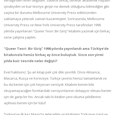
verdiğinden emin değildim. Sadece birkaç senedir akademik hayatın
içindeydim ve kuir teoriye girişin ne demek olduğunu bilmediğim gibi
saçma bir durumu Melbourne University Press editöründen
saklamaya yetecek zaman kazanmıştım. Sonrasında, Melbourne
University Press ve New York University Press tarafından 1996
yılında yayınlanan “Queer Teori: Bir Giriş” kitabımı yazmak için birkaç
sene çalışma yaptım.
“Queer Teori: Bir Giriş” 1996 yılında yayınlandı ama Türkiye’de
kitabınızla henüz birkaç ay önce buluştuk. Sizce son yirmi
yılda kuir teoride neler değişti?
Evet haklısınız. Şu an kitap pek çok dile çevrildi. Önce Almanca,
Macarca, Rusça ve Koreceye. Türkçe çevirisi henüz tamamlandı ve
bu da benim için çok heyecan vericiydi. Kitabımı benim bile
okuyamayacağım formlardaki versiyonlarının dolaşıyor olması benim
için de garip bir his. Ancak tabi ki kitabın yeni okuma şekillerine
açılması benim için bir lütuf.
Türkiye’ye ilk kez Mayıs’ta geleceğim ve kitabımın Türkçeye nasıl ve