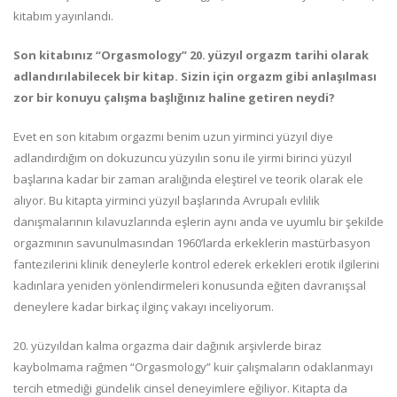
kitabım yayınlandı.
Son kitabınız “Orgasmology” 20. yüzyıl orgazm tarihi olarak
adlandırılabilecek bir kitap. Sizin için orgazm gibi anlaşılması
zor bir konuyu çalışma başlığınız haline getiren neydi?
Evet en son kitabım orgazmı benim uzun yirminci yüzyıl diye
adlandırdığım on dokuzuncu yüzyılın sonu ile yirmi birinci yüzyıl
başlarına kadar bir zaman aralığında eleştirel ve teorik olarak ele
alıyor. Bu kitapta yirminci yüzyıl başlarında Avrupalı evlilik
danışmalarının kılavuzlarında eşlerin aynı anda ve uyumlu bir şekilde
orgazmının savunulmasından 1960’larda erkeklerin mastürbasyon
fantezilerini klinik deneylerle kontrol ederek erkekleri erotik ilgilerini
kadınlara yeniden yönlendirmeleri konusunda eğiten davranışsal
deneylere kadar birkaç ilginç vakayı inceliyorum.
20. yüzyıldan kalma orgazma dair dağınık arşivlerde biraz
kaybolmama rağmen “Orgasmology” kuir çalışmaların odaklanmayı
tercih etmediği gündelik cinsel deneyimlere eğiliyor. Kitapta da