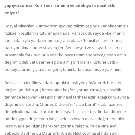
yapıyorsunuz. Kuir teori sinema ve edebiyata nasıl etki
ediyor?
Sosyal bilimciler, kuir teorinin geç kapitalizm çağında var olmanın en
fiziksel koşullarına tutunmaya kadar varacak düzeyde –kelimenin
tam anlamıyla ya da sinematografik olarak“temsil edilene” enerji
harcıyor olmasından şikayetçiler. Ben, beşeri ve sosyal bilimlerin
arasındaki farkların bu kadar kolayca tanımlanabileceğinden emin
değilim. Edebiyat üzerine eğitim almış biri olarak, üstüne üstlük,
edebiyat aracılığıyla daha geniş tanımlarla düşünmeye yatkınım.
Ben sıklıkla bir film ya da kitaptaki temsiliyeti düşünerek hareket
ettiğim için daha güç konseptler keşfediyorum. Örneğin, cinsellik
tarihinde lezbiyen kategorisinin nasıl tarihselleştirileceği konusunda
düşünmek istedim. Charles Dickens’ın “Little Dorrit” kitabı üzerine
detaylı okumamda, karakterin sosyal bilimciler tarafından döneme
hiç de uygun düşmeyen bir şekilde lezbiyen olarak değerlendirilen
Miss Wade adlı ilginç karakter üzerine çalıştım. Ya da yine aynı
sebeple Daphne du Maurier’ın Alfred Hitchcock tarafından aynı