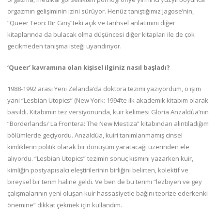
orgazmın gelişiminin izini sürüyor. Henüz tanıştığımız Jagose’nin,
“Queer Teori: Bir Giriş”teki açık ve tarihsel anlatımını diğer
kitaplarında da bulacak olma düşüncesi diğer kitapları ile de çok
gecikmeden tanışma isteği uyandırıyor.
‘Queer’ kavramına olan kişisel ilginiz nasıl başladı?
1988-1992 arası Yeni Zelanda’da doktora tezimi yazıyordum, o işim
yani “Lesbian Utopics” (New York: 1994’te ilk akademik kitabım olarak
basıldı. Kitabımın tez versiyonunda, kuir kelimesi Gloria Anzaldùa’nın
“Borderlands/ La Frontera: The New Mestiza” kitabından alıntıladığım
bölümlerde geçiyordu. Anzaldùa, kuiri tanımlanmamış cinsel
kimliklerin politik olarak bir dönüşüm yaratacağı üzerinden ele
alıyordu. “Lesbian Utopics” tezimin sonuç kısmını yazarken kuir,
kimliğin postyapısalcı eleştirilerinin birliğini belirten, kolektif ve
bireysel bir terim haline geldi. Ve ben de bu terimi “lezbiyen ve gey
çalışmalarının yeni oluşan kuir hassasiyetle bağını teorize ederkenki
önemine” dikkat çekmek için kullandım.