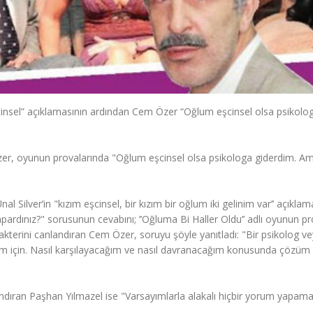
şcinsel” açıklamasının ardından Cem Özer “Oğlum eşcinsel olsa psikolo
Özer, oyunun provalarında "Oğlum eşcinsel olsa psikologa giderdim. A
ilver’in "kızım eşcinsel, bir kızım bir oğlum iki gelinim var’’ açıklam
rdınız?" sorusunun cevabını; ’’Oğluma Bi Haller Oldu’’ adlı oyunun pr
terini canlandıran Cem Özer, soruyu şöyle yanıtladı: "Bir psikolog v
dim için. Nasıl karşılayacağım ve nasıl davranacağım konusunda çözü
nlandıran Paşhan Yılmazel ise "Varsayımlarla alakalı hiçbir yorum yapam