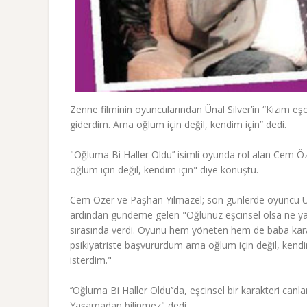
Zenne filminin oyuncularından Ünal Silver’in “Kızım e
giderdim. Ama oğlum için değil, kendim için” dedi.
"Oğluma Bi Haller Oldu’’ isimli oyunda rol alan Cem 
oğlum için değil, kendim için" diye konuştu.
Cem Özer ve Paşhan Yılmazel; son günlerde oyuncu Ünal S
ardından gündeme gelen "Oğlunuz eşcinsel olsa ne yapa
sırasında verdi. Oyunu hem yöneten hem de baba karak
psikiyatriste başvururdum ama oğlum için değil, ken
isterdim."
’’Oğluma Bi Haller Oldu’’da, eşcinsel bir karakteri ca
Yaşamadan bilinmez" dedi.