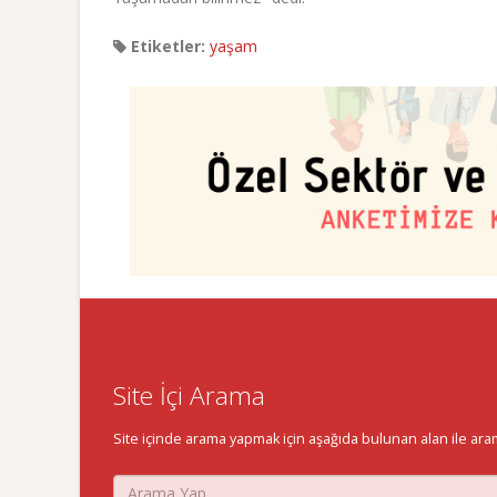
Etiketler:
yaşam
Site İçi Arama
Site içinde arama yapmak için aşağıda bulunan alan ile aramak 