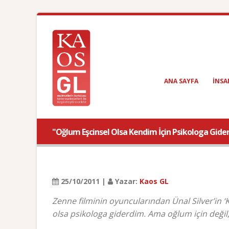
ANA SAYFA
INSA
"Oğlum Eşcinsel Olsa Kendim İçin Psikologa Gide
25/10/2011 |
Yazar:
Kaos GL
Zenne filminin oyuncularından Ünal Silver’in 
olsa psikologa giderdim. Ama oğlum için değil,