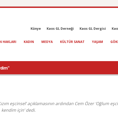
Künye
Kaos GL Derneği
Kaos GL Dergisi
Kao
N HAKLARI
KADIN
MEDYA
KÜLTÜR SANAT
YAŞAM
GÖK
rdim"
‘Kızım eşcinsel’ açıklamasının ardından Cem Özer ‘Oğlum eşci
 kendim için’ dedi.