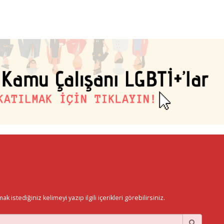
istediğiniz kelimeyi yazıp ilgili içerikleri görebilirsiniz.