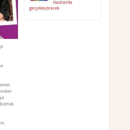
Haziran’da
gerçekleştirecek
ga
ma
asının
ovaları
eya
m bulmak
am.