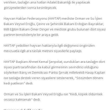
verirken, taslağın ana hatları Adalet Bakanlığı ile yapılacak
görüşmelerden sonra kesinleşecek.
Hayvan Hakları Federasyonu (HAYTAP) mecliste Orman ve Su İşleri
Bakanı Veysel Eroğlu, Çevre ve Şehircilik Bakanı Erdoğan Bayraktar,
Milli Eğitim Bakanı Ömer Dinçer ve mecliste grubu bulunan dört siyasi
partinin temsilcileriyle bir araya geldi.
HAYTAP yetkilileri hayvan haklarıyla ilgili değişmesi öngörülen
mevzuatla ilgili ara taslak metnini siyasilerle paylaştı.
HAYTAP Başkanı Ahmet Kemal Şenpolat, sundukları ara taslağın dört
siyasi parti tarafından da kabul görmesinin sevindirici olduğunu
söylerken Barış ve Demokrasi Partisi Şırnak milletvekili Hasip Kaplan
ise taslağa destek veren siyasilere seslenerek, "Sözünden döneni
kedi patilesin" dedi.
Orman ve Su İşleri Bakanı Veysel Eroğlu ise "Kedi, köpek öldürmek
cezasız kalmamalı" dedi.