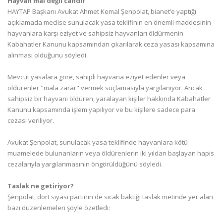
Hayvan mal değil candır
HAYTAP Başkanı Avukat Ahmet Kemal Şenpolat, bianet’e yaptığı
açıklamada meclise sunulacak yasa teklifinin en önemli maddesinin
hayvanlara karşı eziyet ve sahipsiz hayvanları öldürmenin
Kabahatler Kanunu kapsamından çıkarılarak ceza yasası kapsamına
alınması olduğunu söyledi.
Mevcut yasalara göre, sahipli hayvana eziyet edenler veya
öldürenler "mala zarar" vermek suçlamasıyla yargılanıyor. Ancak
sahipsiz bir hayvanı öldüren, yaralayan kişiler hakkında Kabahatler
Kanunu kapsamında işlem yapılıyor ve bu kişilere sadece para
cezası veriliyor.
Avukat Şenpolat, sunulacak yasa teklifinde hayvanlara kötü
muamelede bulunanların veya öldürenlerin iki yıldan başlayan hapis
cezalarıyla yargılanmasının öngörüldüğünü söyledi.
Taslak ne getiriyor?
Şenpolat, dört siyasi partinin de sıcak baktığı taslak metinde yer alan
bazı düzenlemeleri şöyle özetledi: