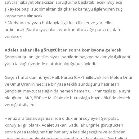
savcılar şikayet olmaksızın soruşturma başlatabilecek. Böylece
şikayete bağlı suç olmaktan da çıkarak kamuyu ilgilendiren suç
kapsamına alınacak.
* Medyada hayvan haklarıyla ilgili kısa filmler ve görseller
arttırılacak. Bunları yayınlamayan kanallara ağır para cezaları
verilecek.
Adalet
Bakanı ile görüştükten sonra komisyona gelecek
Şenpolat, şu an için tüm siyasi partilerin hayvan haklarıyla ilgili yeni
yasa taslağı üzerinde mutabık olduğunu söyledi.
Geçen hafta Cumhuriyet Halk Partisi (CHP) milletvekilleri Melda Onur
ve Umut Oran’ın meclise bir yasa teklifi sunduğunu hatırlatan
Şenpolat, mevcut taslağın da hemen hemen CHP’nin taslağı ile aynı
olduğunu, AKP, BDP ve MHP’nin de bu taslağa büyük ölçüde destek
verdiğini söyledi.
Henüz ara taslak aşamasında olduklarını söyleyen Şenpolat,
konuyla ilgili olarak Adalet Bakanı Sadullah Ergin’le görüştükten
sonra yasa taslağının tüm hatlarıyla kesinleşeceğini ve ardından
komisyona sunulduktan sonra genel kurulda oylanacağını belirtti.