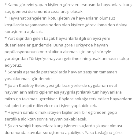
* Kamu görevini yapan kişilerin görevleri esnasında hayvanlara karşı
suç işlemesi durumunda ceza artışı olacak.
* Hayvanat bahçelerini kötü işleten ve hayvanların olumsuz
koşullarda yaşamasına neden olan kişilere görevi ihmalden dolayı
soruşturma açılacak.
* Yurt dışından gelen kaçak hayvanlarla ilgili önleyici yeni
düzenlemeler gündemde. Buna göre Türkiye’de hayvan
popülasyonunun kontrol altına alınması için on yıl süreyle
yurtdışından Türkiye’ye hayvan getirilmesinin yasaklanmasını talep
ediyoruz.
* Sonraki aşamada petshop’larda hayvan satışının tamamen
yasaklanması gündemde.
* Şu an Kadıköy Belediyesi gibi bazı yerlerde uygulanan evcil
hayvanların mikro çiplenmesi yaygınlaştırılarak tüm hayvanlara
mikro çip takılması gerekiyor. Böylece sokağa terk edilen hayvanların
sahipleri tespit edilerek ceza-i işlem yapılabilecek.
* Hayvan sahibi olmak isteyen kişiler belli bir eğitimden geçip
sertifika aldıktan sonra hayvan bakabilecek.
* Şu an sahipli hayvanlara karşı işlenen suçlarda şikayet olması
durumunda savcılar soruşturma açabiliyor. Yasa taslağına göre,