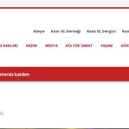
Künye
Kaos GL Derneği
Kaos GL Dergisi
Kao
N HAKLARI
KADIN
MEDYA
KÜLTÜR SANAT
YAŞAM
GÖK
etersiz katılım
du.