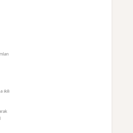
e
mları
ikili
arak
l