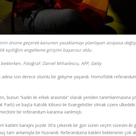
lerinin önüne geçerek kanunen yasaklamayı planlayan anayasa değişi
k eşitliğini engelleme girişimi başarısız oldu.
klerken, Fotoğraf: Daniel Mihailescu, AFP, Getty
 adına son derece olumlu bir gelişme yaşandı. Homofobik referandum 
ken, bunun “kadın ile erkek arasında” olarak yeniden tanımlanmasına yö
arti) ve başta Katolik Kilisesi ile Evangelistler olmak üzere ülkedeki ç
mecliste bir referandum kararına varılmıştı.
katılım barajını yüzde 30’a çekerek bir gün süren seçim süresini iki 
n sonuç tam anlamıyla bir hüsrandı. Referanduma katılım beklenenin çok a