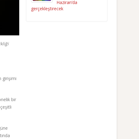
Haziran’da
gerçekleştirecek
kliği
girişimi
nelik bir
eşitli
güne
ltında