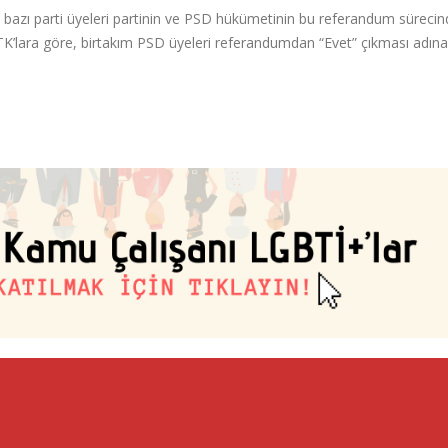
 bazı parti üyeleri partinin ve PSD hükümetinin bu referandum sürecin
 STK’lara göre, birtakım PSD üyeleri referandumdan “Evet” çıkması adına