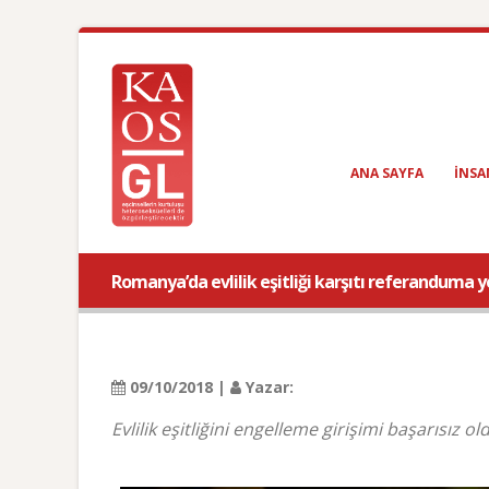
ANA SAYFA
INSA
Romanya’da evlilik eşitliği karşıtı referanduma y
09/10/2018 |
Yazar:
Evlilik eşitliğini engelleme girişimi başarısız ol