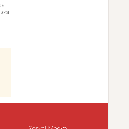
de
 aktif
Sosyal Medya