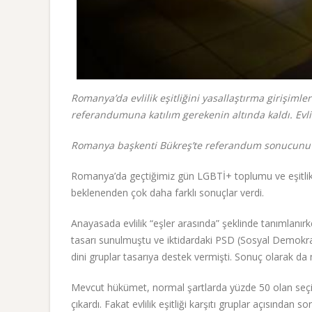
Romanya’da evlilik eşitliğini yasallaştırma girişim
referandumuna katılım gerekenin altında kaldı. Evlili
Romanya başkenti Bükreş’te referandum sonucunu be
Romanya’da geçtiğimiz gün LGBTİ+ toplumu ve eşitlik
beklenenden çok daha farklı sonuçlar verdi.
Anayasada evlilik “eşler arasında” şeklinde tanımlanır
tasarı sunulmuştu ve iktidardaki PSD (Sosyal Demokrat P
dini gruplar tasarıya destek vermişti. Sonuç olarak da 
Mevcut hükümet, normal şartlarda yüzde 50 olan seçim 
çıkardı. Fakat evlilik eşitliği karşıtı gruplar açısında