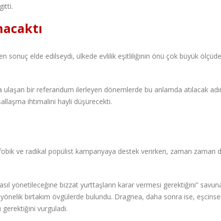
itti.
nacaktı
 sonuç elde edilseydi, ülkede evlilik eşitliliğinin önü çok büyük ölçüd
ıya ulaşan bir referandum ilerleyen dönemlerde bu anlamda atılacak adı
asallaşma ihtimalini hayli düşürecekti.
fobik ve radikal popülist kampanyaya destek verirken, zaman zaman da 
asıl yönetileceğine bizzat yurttaşların karar vermesi gerektiğini” savun
yönelik birtakım övgülerde bulundu. Dragnea, daha sonra ise, eşcinse
 gerektiğini vurguladı.