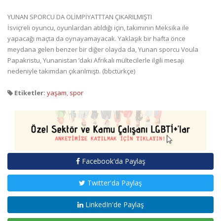
YUNAN SPORCU DA OLİMPİYATTTAN ÇIKARILMIŞTI
İsviçreli oyuncu, oyunlardan atıldığı için, takımının Meksika ile
yapacağı maçta da oynayamayacak. Yaklaşık bir hafta önce
meydana gelen benzer bir diğer olayda da, Yunan sporcu Voula
Papakristu, Yunanistan ’daki Afrikalı mültecilerle ilgili mesajı
nedeniyle takımdan çıkarılmıştı. (bbctürkçe)
Etiketler:
yaşam
,
spor
Facebook'da Paylaş
Twitter'da Paylaş
LinkedIn'de Paylaş