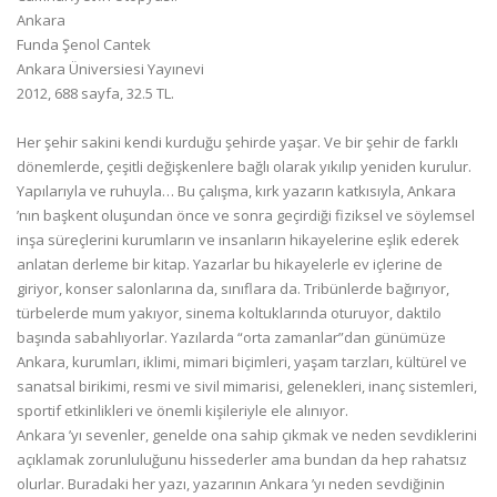
Ankara
Funda Şenol Cantek
Ankara Üniversiesi Yayınevi
2012, 688 sayfa, 32.5 TL.
Her şehir sakini kendi kurduğu şehirde yaşar. Ve bir şehir de farklı
dönemlerde, çeşitli değişkenlere bağlı olarak yıkılıp yeniden kurulur.
Yapılarıyla ve ruhuyla… Bu çalışma, kırk yazarın katkısıyla, Ankara
’nın başkent oluşundan önce ve sonra geçirdiği fiziksel ve söylemsel
inşa süreçlerini kurumların ve insanların hikayelerine eşlik ederek
anlatan derleme bir kitap. Yazarlar bu hikayelerle ev içlerine de
giriyor, konser salonlarına da, sınıflara da. Tribünlerde bağırıyor,
türbelerde mum yakıyor, sinema koltuklarında oturuyor, daktilo
başında sabahlıyorlar. Yazılarda “orta zamanlar”dan günümüze
Ankara, kurumları, iklimi, mimari biçimleri, yaşam tarzları, kültürel ve
sanatsal birikimi, resmi ve sivil mimarisi, gelenekleri, inanç sistemleri,
sportif etkinlikleri ve önemli kişileriyle ele alınıyor.
Ankara ’yı sevenler, genelde ona sahip çıkmak ve neden sevdiklerini
açıklamak zorunluluğunu hissederler ama bundan da hep rahatsız
olurlar. Buradaki her yazı, yazarının Ankara ’yı neden sevdiğinin