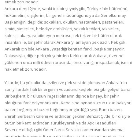
etmek zorundadır.
Ankara dendiğinde, sanki tek bir şeymiş gibi, Türkiye ’nin bütününü,
hükümetini, dışişlerini, bir genel müdürlüğünü ya da Genelkurmay
Başkanlığını değil de; sokakları, okulları, hastaneleri, pastaneleri,
simidi, simitçileri, belediye otobüsleri, sokak kedileri, taksicileri,
kalesi, sakaryası, bitmeyen metrosu, tek tek ve bir bütün olarak
insanları ile, bir şehir olarak Ankara ’yı anlayan pek azdır. Pek çok
Ankaralı için bile Ankara , yaşadığı kentten farklı, başka bir şeydir.
Dolayısıyla, diğer pek çok şehirden farklı olarak Ankara , üzerine
yüklenen onca milli ödevin arasında, önce varlığını ispatlamak, ismini
hak etmek zorundadır.
Yıllardır, bu yük altında ezilen ve pek sesi de çıkmayan Ankara ’nın
son yıllardaki hali bir ergenin vücudunu keşfetmesi gibi geliyor bana.
Bir başkent, bir ulusun imgesi olmanın dışında bir şey, bir şehir
olduğunu fark ediyor Ankara . Kendisine aynada uzun uzun bakıyor,
bazen beğeniyor bazen beğenmiyor gördüğü şeyi. Bunu bazen,
Emrah Serbes’in kalemi ve ardından çekilen Behzat Ç .’de, bir diziyle
bütün bir kenti ardından sürükleyerek ya da Aşk Tesadüfleri
Sever’de olduğu gibi Ömer Faruk Sorak’ın kamerasından sinema
perdesinde yapıyor. Bazen de tarihin ta orta zamanlarından alıp