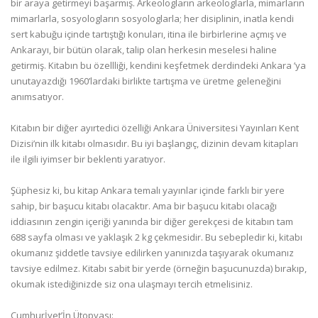
bir araya getirmeyi başarmış. Arkeologların arkeologlarla, mimarların
mimarlarla, sosyologların sosyologlarla; her disiplinin, inatla kendi
sert kabuğu içinde tartıştığı konuları, itina ile birbirlerine açmış ve
Ankarayı, bir bütün olarak, talip olan herkesin meselesi haline
getirmiş. Kitabın bu özellliği, kendini keşfetmek derdindeki Ankara ’ya
unutayazdığı 1960’lardaki birlikte tartışma ve üretme geleneğini
anımsatıyor.
Kitabın bir diğer ayırtedici özelliği Ankara Üniversitesi Yayınları Kent
Dizisi’nin ilk kitabı olmasıdır. Bu iyi başlangıç, dizinin devam kitapları
ile ilgili iyimser bir beklenti yaratıyor.
Şüphesiz ki, bu kitap Ankara temalı yayınlar içinde farklı bir yere
sahip, bir başucu kitabı olacaktır. Ama bir başucu kitabı olacağı
iddiasının zengin içeriği yanında bir diğer gerekçesi de kitabın tam
688 sayfa olması ve yaklaşık 2 kg çekmesidir. Bu sebepledir ki, kitabı
okumanız şiddetle tavsiye edilirken yanınızda taşıyarak okumanız
tavsiye edilmez. Kitabı sabit bir yerde (örneğin başucunuzda) bırakıp,
okumak istediğinizde siz ona ulaşmayı tercih etmelisiniz.
Cumhurİyet’İn Ütopyası: