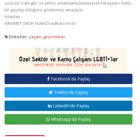
uzun bir izahı gibi. Ve şehrin anlatmakla bitmeyecek hikayeleri, köklü
bir geçmişi olduğunu göstermeyi amaçlıyor.
Kitaptan
(MEHMET ONUR YILMAZ/radikal.com.tr)
Etiketler:
yaşam
,
gezi/mekan
Facebook'da Paylaş
Twitter'da Paylaş
LinkedIn'de Paylaş
Whatsapp'da Paylaş