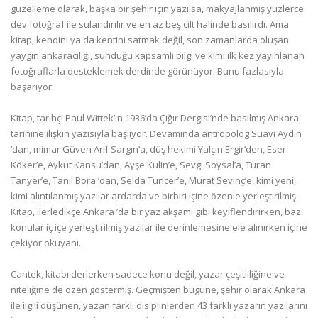
güzelleme olarak, başka bir şehir için yazılsa, makyajlanmış yüzlerce
dev fotoğraf ile sulandırılır ve en az beş cilt halinde basılırdı. Ama
kitap, kendini ya da kentini satmak değil, son zamanlarda oluşan
yaygın ankaracılığı, sunduğu kapsamlı bilgi ve kimi ilk kez yayınlanan
fotoğraflarla desteklemek derdinde görünüyor. Bunu fazlasıyla
başarıyor.
Kitap, tarihçi Paul Wittek’in 1936’da Çığır Dergisi’nde basılmış Ankara
tarihine ilişkin yazısıyla başlıyor. Devamında antropolog Suavi Aydın
’dan, mimar Güven Arif Sargın’a, düş hekimi Yalçın Ergir’den, Eser
Köker’e, Aykut Kansu’dan, Ayşe Kulin’e, Sevgi Soysal’a, Turan
Tanyer’e, Tanıl Bora ’dan, Selda Tuncer’e, Murat Sevinç’e, kimi yeni,
kimi alıntılanmış yazılar ardarda ve birbiri içine özenle yerleştirilmiş.
Kitap, ilerledikçe Ankara ’da bir yaz akşamı gibi keyiflendirirken, bazı
konular iç içe yerleştirilmiş yazılar ile derinlemesine ele alınırken içine
çekiyor okuyanı.
Cantek, kitabı derlerken sadece konu değil, yazar çeşitliliğine ve
niteliğine de özen göstermiş. Geçmişten bugüne, şehir olarak Ankara
ile ilgili düşünen, yazan farklı disiplinlerden 43 farklı yazarın yazılarını