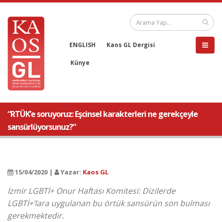
ENGLISH
Kaos GL Dergisi
Künye
“RTÜK’e soruyoruz: Eşcinsel karakterleri ne gerekçeyle
sansürlüyorsunuz?”
15/04/2020 |
Yazar:
Kaos GL
İzmir LGBTİ+ Onur Haftası Komitesi: Dizilerde
LGBTİ+’lara uygulanan bu örtük sansürün son bulması
gerekmektedir.