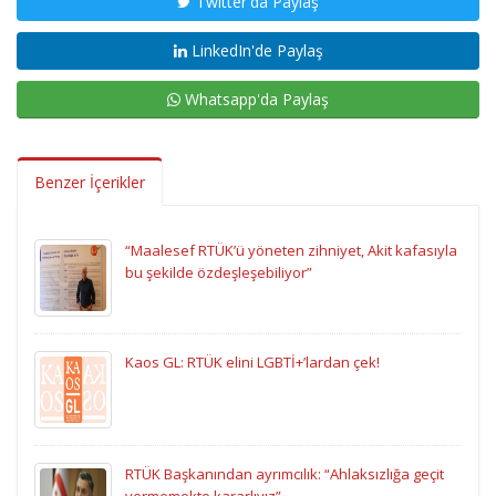
Twitter'da Paylaş
LinkedIn'de Paylaş
Whatsapp'da Paylaş
Benzer İçerikler
“Maalesef RTÜK’ü yöneten zihniyet, Akit kafasıyla
bu şekilde özdeşleşebiliyor”
Kaos GL: RTÜK elini LGBTİ+’lardan çek!
RTÜK Başkanından ayrımcılık: “Ahlaksızlığa geçit
vermemekte kararlıyız”