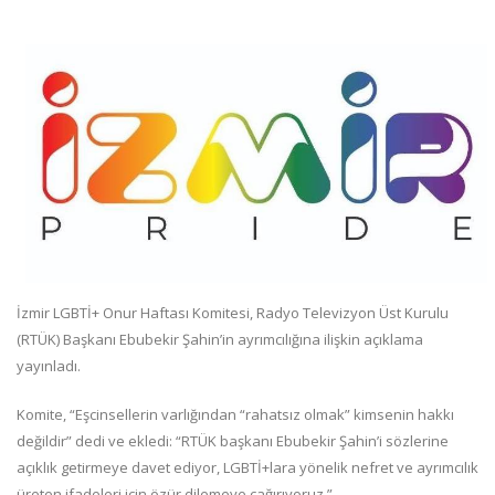
İzmir LGBTİ+ Onur Haftası Komitesi, Radyo Televizyon Üst Kurulu
(RTÜK) Başkanı Ebubekir Şahin’in ayrımcılığına ilişkin açıklama
yayınladı.
Komite, “Eşcinsellerin varlığından “rahatsız olmak” kimsenin hakkı
değildir” dedi ve ekledi: “RTÜK başkanı Ebubekir Şahin’i sözlerine
açıklık getirmeye davet ediyor, LGBTİ+lara yönelik nefret ve ayrımcılık
üreten ifadeleri için özür dilemeye çağırıyoruz.”