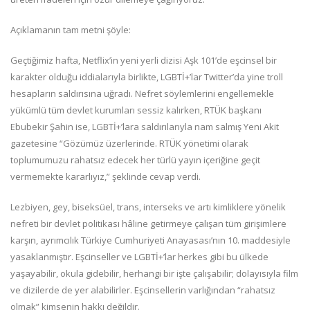
Açıklamanın tam metni şöyle:
Geçtiğimiz hafta, Netflix’in yeni yerli dizisi Aşk 101’de eşcinsel bir
karakter olduğu iddialarıyla birlikte, LGBTİ+’lar Twitter’da yine troll
hesapların saldırısına uğradı. Nefret söylemlerini engellemekle
yükümlü tüm devlet kurumları sessiz kalırken, RTÜK başkanı
Ebubekir Şahin ise, LGBTİ+’lara saldırılarıyla nam salmış Yeni Akit
gazetesine “Gözümüz üzerlerinde. RTÜK yönetimi olarak
toplumumuzu rahatsız edecek her türlü yayın içeriğine geçit
vermemekte kararlıyız,” şeklinde cevap verdi.
Lezbiyen, gey, biseksüel, trans, interseks ve artı kimliklere yönelik
nefreti bir devlet politikası hâline getirmeye çalışan tüm girişimlere
karşın, ayrımcılık Türkiye Cumhuriyeti Anayasası’nın 10. maddesiyle
yasaklanmıştır. Eşcinseller ve LGBTİ+’lar herkes gibi bu ülkede
yaşayabilir, okula gidebilir, herhangi bir işte çalışabilir; dolayısıyla film
ve dizilerde de yer alabilirler. Eşcinsellerin varlığından “rahatsız
olmak” kimsenin hakkı değildir.