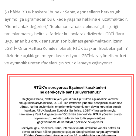
Şu hâlde RTÜK başkanı Ebubekir Şahin, eşcinsellerin herkes gibi
ayrımcılığa uğramadan bu ülkede yaşama hakkına el uzatmaktadır.
“Genel ahlak değerleri,” “toplumun rahatsız olması” gibi içeriği
tanımlanmamış, belirsiz ifadeler kullanılarak dizilerde LGBTİ+’lara
uygulanan bu örtük sansürün son bulması gerekmektedir. İzmir
LGBTİ+ Onur Haftası Komitesi olarak, RTÜK başkanı Ebubekir Şahin’i
sözlerine açıklık getirmeye davet ediyor, LGBTİ+lara yönelik nefret
ve ayrımcılık üreten ifadeleri için özür dilemeye çağırıyoruz.