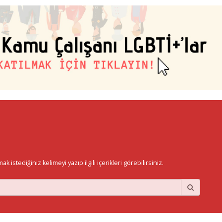
istediğiniz kelimeyi yazıp ilgili içerikleri görebilirsiniz.