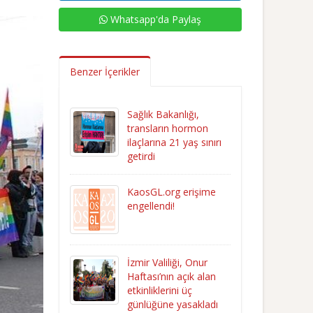
Whatsapp'da Paylaş
Benzer İçerikler
Sağlık Bakanlığı,
transların hormon
ilaçlarına 21 yaş sınırı
getirdi
KaosGL.org erişime
engellendi!
İzmir Valiliği, Onur
Haftası’nın açık alan
etkinliklerini üç
günlüğüne yasakladı