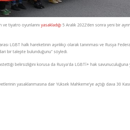
m ve tiyatro oyunlarını
yasakladığı
5 Aralık 2022’den sonra yeni bir ayrı
ararası LGBT halk hareketinin aşırılıkçı olarak tanınması ve Rusya Fede
dari bir talepte bulunduğunu” söyledi.
kastettiği belirsizliğini korusa da Rusya'da LGBTİ+ hak savunuculuğuna 
liyetlerinin yasaklanmasına dair Yüksek Mahkeme’ye açtığı dava 30 Kas