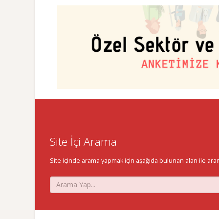
Site İçi Arama
Site içinde arama yapmak için aşağıda bulunan alan ile aramak 