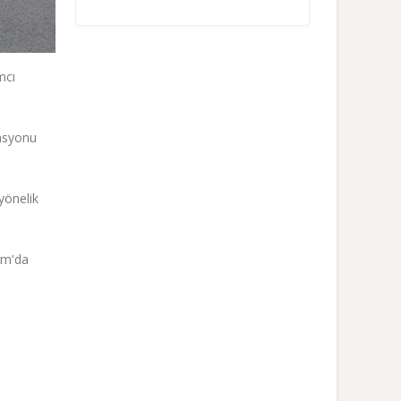
mcı
rasyonu
yönelik
ım'da