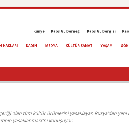
Künye
Kaos GL Derneği
Kaos GL Dergisi
Kao
N HAKLARI
KADIN
MEDYA
KÜLTÜR SANAT
YAŞAM
GÖK
çeriği olan tüm kültür ürünlerini yasaklayan Rusya’dan yeni 
ketinin yasaklanması”nı konuşuyor.