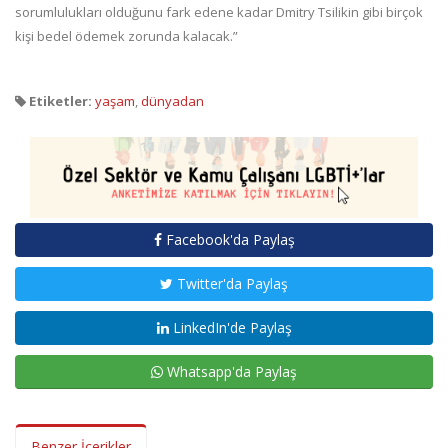
sorumlulukları olduğunu fark edene kadar Dmitry Tsilikin gibi birçok
kişi bedel ödemek zorunda kalacak.”
Etiketler:
yaşam
,
dünyadan
Facebook'da Paylaş
Twitter'da Paylaş
LinkedIn'de Paylaş
Whatsapp'da Paylaş
Benzer İçerikler