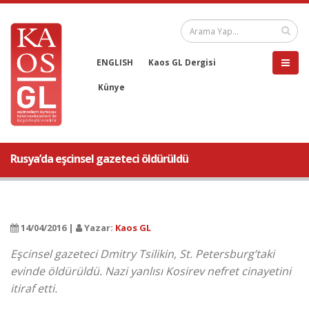
ENGLISH
Kaos GL Dergisi
Künye
Rusya’da eşcinsel gazeteci öldürüldü
14/04/2016 |
Yazar:
Kaos GL
Eşcinsel gazeteci Dmitry Tsilikin, St. Petersburg’taki
evinde öldürüldü. Nazi yanlısı Kosirev nefret cinayetini
itiraf etti.