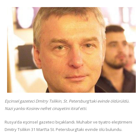
Eşcinsel gazeteci Dmitry Tsilikin, St. Petersburg’taki evinde öldürüldü.
Nazi yanlısı Kosirev nefret cinayetini itiraf etti.
Rusya’da eşcinsel gazeteci bıçaklandı. Muhabir ve tiyatro eleştirmeni
Dmitry Tsilikin 31 Mart’ta St. Petersburg’taki evinde ölü bulundu.