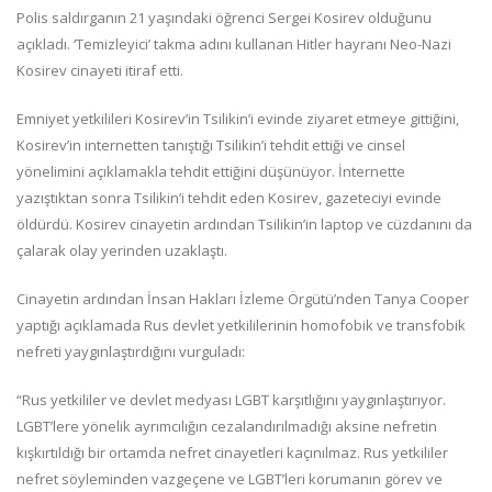
Polis saldırganın 21 yaşındaki öğrenci Sergei Kosirev olduğunu
açıkladı. ‘Temizleyici’ takma adını kullanan Hitler hayranı Neo-Nazi
Kosirev cinayeti itiraf etti.
Emniyet yetkilileri Kosirev’in Tsilikin’i evinde ziyaret etmeye gittiğini,
Kosirev’in internetten tanıştığı Tsilikin’i tehdit ettiği ve cinsel
yönelimini açıklamakla tehdit ettiğini düşünüyor. İnternette
yazıştıktan sonra Tsilikin’i tehdit eden Kosirev, gazeteciyi evinde
öldürdü. Kosirev cinayetin ardından Tsilikin’in laptop ve cüzdanını da
çalarak olay yerinden uzaklaştı.
Cinayetin ardından İnsan Hakları İzleme Örgütü’nden Tanya Cooper
yaptığı açıklamada Rus devlet yetkililerinin homofobik ve transfobik
nefreti yaygınlaştırdığını vurguladı:
“Rus yetkililer ve devlet medyası LGBT karşıtlığını yaygınlaştırıyor.
LGBT’lere yönelik ayrımcılığın cezalandırılmadığı aksine nefretin
kışkırtıldığı bir ortamda nefret cinayetleri kaçınılmaz. Rus yetkililer
nefret söyleminden vazgeçene ve LGBT’leri korumanın görev ve