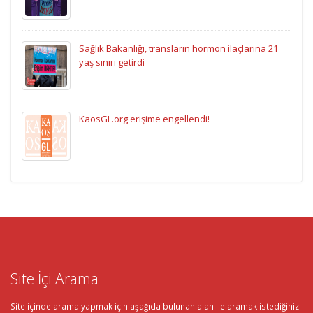
Sağlık Bakanlığı, transların hormon ilaçlarına 21
yaş sınırı getirdi
KaosGL.org erişime engellendi!
Site İçi Arama
Site içinde arama yapmak için aşağıda bulunan alan ile aramak istediğiniz