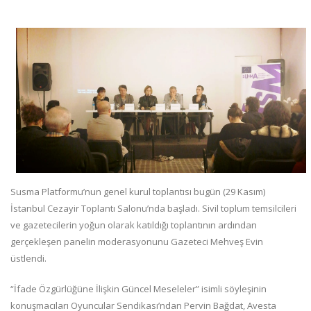
Susma Platformu’nun genel kurul toplantısı bugün (29 Kasım)
İstanbul Cezayir Toplantı Salonu’nda başladı. Sivil toplum temsilcileri
ve gazetecilerin yoğun olarak katıldığı toplantının ardından
gerçekleşen panelin moderasyonunu Gazeteci Mehveş Evin
üstlendi.
“İfade Özgürlüğüne İlişkin Güncel Meseleler” isimli söyleşinin
konuşmacıları Oyuncular Sendikası’ndan Pervin Bağdat, Avesta