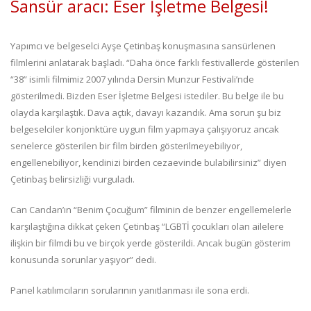
Sansür aracı: Eser İşletme Belgesi!
Yapımcı ve belgeselci Ayşe Çetinbaş konuşmasına sansürlenen
filmlerini anlatarak başladı. “Daha önce farklı festivallerde gösterilen
“38” isimli filmimiz 2007 yılında Dersin Munzur Festivali’nde
gösterilmedi. Bizden Eser İşletme Belgesi istediler. Bu belge ile bu
olayda karşılaştık. Dava açtık, davayı kazandık. Ama sorun şu biz
belgeselciler konjonktüre uygun film yapmaya çalışıyoruz ancak
senelerce gösterilen bir film birden gösterilmeyebiliyor,
engellenebiliyor, kendinizi birden cezaevinde bulabilirsiniz” diyen
Çetinbaş belirsizliği vurguladı.
Can Candan’ın “Benim Çocuğum” filminin de benzer engellemelerle
karşılaştığına dikkat çeken Çetinbaş “LGBTİ çocukları olan ailelere
ilişkin bir filmdi bu ve birçok yerde gösterildi. Ancak bugün gösterim
konusunda sorunlar yaşıyor” dedi.
Panel katılımcıların sorularının yanıtlanması ile sona erdi.