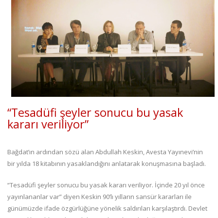
“Tesadüfi şeyler sonucu bu yasak
kararı veriliyor”
Bağdat’ın ardından sözü alan Abdullah Keskin, Avesta Yayınevi’nin
bir yılda 18 kitabının yasaklandığını anlatarak konuşmasına başladı.
“Tesadüfi şeyler sonucu bu yasak kararı veriliyor. İçinde 20 yıl önce
yayınlananlar var” diyen Keskin 90’lı yılların sansür kararları ile
günümüzde ifade özgürlüğüne yönelik saldırıları karşılaştırdı. Devlet