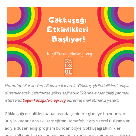
Homofobi Karşıtı Yerel Buluşmalar artık “Gökkuşağı Etkinlikleri” adıyla
düzenlenecek. Şehrinizde gökkuşağı etkinliklerine ev sahipliği yapmak
isterseniz
bilgi@kaosgldernegi.org
adresine mail atmanız yeterli!
Gökkuşağı etkinlikleri bahar ayında şehirlere gitmeye hazırlanıyor.
Bu yıla kadar Kaos GL Derneği’nin Homofobi Karşıtı Yerel Buluşmalar
adıyla düzenlediği program bundan böyle Gökkuşağı Etkinlikleri
adıyla ülkenin birçok yerinde ayrımcılık karşıtlarıyla bir araya gelecek.