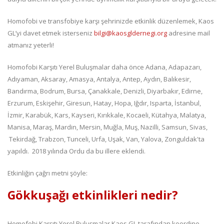
Homofobi ve transfobiye karşı şehrinizde etkinlik düzenlemek, Kaos
GL’yi davet etmek isterseniz
bilgi@kaosgldernegi.org
adresine mail
atmanız yeterli!
Homofobi Karşıtı Yerel Buluşmalar daha önce Adana, Adapazarı,
Adıyaman, Aksaray, Amasya, Antalya, Antep, Aydın, Balıkesir,
Bandırma, Bodrum, Bursa, Çanakkale, Denizli, Diyarbakır, Edirne,
Erzurum, Eskişehir, Giresun, Hatay, Hopa, Iğdır, Isparta, İstanbul,
İzmir, Karabük, Kars, Kayseri, Kırıkkale, Kocaeli, Kütahya, Malatya,
Manisa, Maraş, Mardin, Mersin, Muğla, Muş, Nazilli, Samsun, Sivas,
Tekirdağ, Trabzon, Tunceli, Urfa, Uşak, Van, Yalova, Zonguldak'ta
yapıldı. 2018 yılında Ordu da bu illere eklendi.
Etkinliğin çağrı metni şöyle:
Gökkuşağı etkinlikleri nedir?
Homofobi Karşıtı Yerel Buluşmalar Kaos GL tarafından koordine