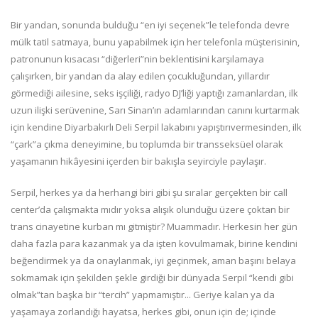
Bir yandan, sonunda bulduğu “en iyi seçenek”le telefonda devre
mülk tatil satmaya, bunu yapabilmek için her telefonla müşterisinin,
patronunun kısacası “diğerleri”nin beklentisini karşılamaya
çalışırken, bir yandan da alay edilen çocukluğundan, yıllardır
görmediği ailesine, seks işçiliği, radyo DJ’liği yaptığı zamanlardan, ilk
uzun ilişki serüvenine, Sarı Sinan’ın adamlarından canını kurtarmak
için kendine Diyarbakırlı Deli Serpil lakabını yapıştırıvermesinden, ilk
“çark”a çıkma deneyimine, bu toplumda bir transseksüel olarak
yaşamanın hikâyesini içerden bir bakışla seyirciyle paylaşır.
Serpil, herkes ya da herhangi biri gibi şu sıralar gerçekten bir call
center’da çalışmakta mıdır yoksa alışık olunduğu üzere çoktan bir
trans cinayetine kurban mı gitmiştir? Muammadır. Herkesin her gün
daha fazla para kazanmak ya da işten kovulmamak, birine kendini
beğendirmek ya da onaylanmak, iyi geçinmek, aman başını belaya
sokmamak için şekilden şekle girdiği bir dünyada Serpil “kendi gibi
olmak”tan başka bir “tercih” yapmamıştır... Geriye kalan ya da
yaşamaya zorlandığı hayatsa, herkes gibi, onun için de; içinde