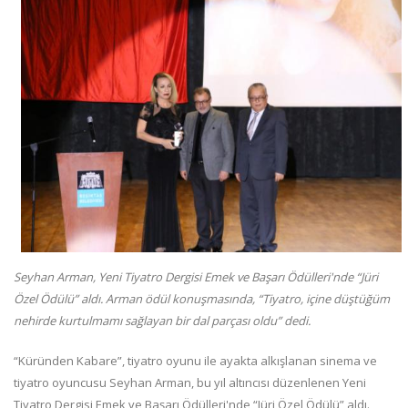
Seyhan Arman, Yeni Tiyatro Dergisi Emek ve Başarı Ödülleri'nde “Jüri
Özel Ödülü” aldı. Arman ödül konuşmasında, “Tiyatro, içine düştüğüm
nehirde kurtulmamı sağlayan bir dal parçası oldu” dedi.
“Küründen Kabare”, tiyatro oyunu ile ayakta alkışlanan sinema ve
tiyatro oyuncusu Seyhan Arman, bu yıl altıncısı düzenlenen Yeni
Tiyatro Dergisi Emek ve Başarı Ödülleri'nde “Jüri Özel Ödülü” aldı.