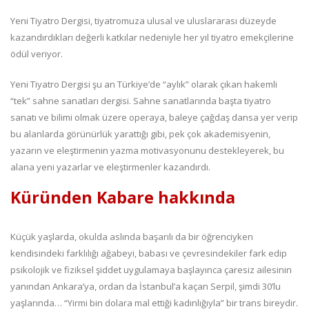
Yeni Tiyatro Dergisi, tiyatromuza ulusal ve uluslararası düzeyde
kazandırdıkları değerli katkılar nedeniyle her yıl tiyatro emekçilerine
ödül veriyor.
Yeni Tiyatro Dergisi şu an Türkiye’de “aylık” olarak çıkan hakemli
“tek” sahne sanatları dergisi. Sahne sanatlarında başta tiyatro
sanatı ve bilimi olmak üzere operaya, baleye çağdaş dansa yer verip
bu alanlarda görünürlük yarattığı gibi, pek çok akademisyenin,
yazarın ve eleştirmenin yazma motivasyonunu destekleyerek, bu
alana yeni yazarlar ve eleştirmenler kazandırdı.
Küründen Kabare hakkında
Küçük yaşlarda, okulda aslında başarılı da bir öğrenciyken
kendisindeki farklılığı ağabeyi, babası ve çevresindekiler fark edip
psikolojik ve fiziksel şiddet uygulamaya başlayınca çaresiz ailesinin
yanından Ankara’ya, ordan da İstanbul’a kaçan Serpil, şimdi 30’lu
yaşlarında… “Yirmi bin dolara mal ettiği kadınlığıyla” bir trans bireydir.