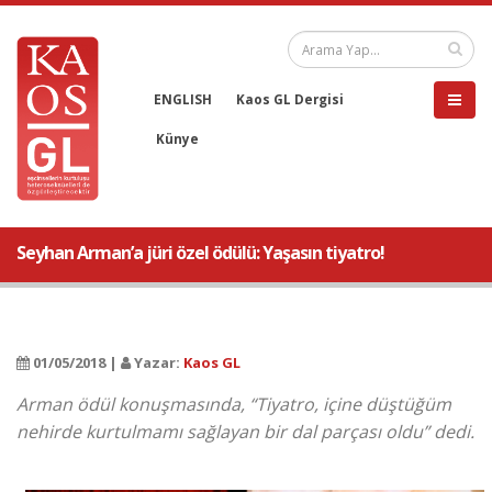
ENGLISH
Kaos GL Dergisi
Künye
Seyhan Arman’a jüri özel ödülü: Yaşasın tiyatro!
01/05/2018 |
Yazar:
Kaos GL
Arman ödül konuşmasında, “Tiyatro, içine düştüğüm
nehirde kurtulmamı sağlayan bir dal parçası oldu” dedi.