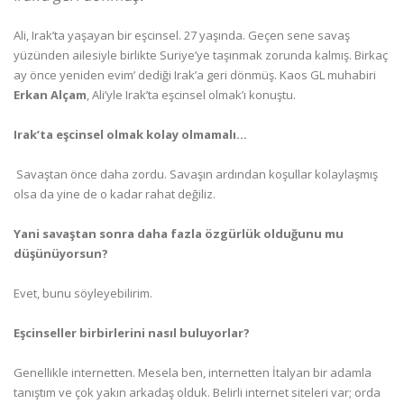
Ali, Irak’ta yaşayan bir eşcinsel. 27 yaşında. Geçen sene savaş
yüzünden ailesiyle birlikte Suriye’ye taşınmak zorunda kalmış. Birkaç
ay önce yeniden evim’ dediği Irak’a geri dönmüş. Kaos GL muhabiri
Erkan Alçam
, Ali’yle Irak’ta eşcinsel olmak’ı konuştu.
Irak’ta eşcinsel olmak kolay olmamalı…
 Savaştan önce daha zordu. Savaşın ardından koşullar kolaylaşmış
olsa da yine de o kadar rahat değiliz.
Yani savaştan sonra daha fazla özgürlük olduğunu mu
düşünüyorsun?
Evet, bunu söyleyebilirim.
Eşcinseller birbirlerini nasıl buluyorlar?
Genellikle internetten. Mesela ben, internetten İtalyan bir adamla
tanıştım ve çok yakın arkadaş olduk. Belirli internet siteleri var; orda