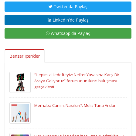
Twitter'da Paylaş
LinkedIn'de Paylaş
Whatsapp'da Paylaş
Benzer İçerikler
“Hepimiz Hedefteyiz: Nefret Yasasına Karşı Bir
Araya Geliyoruz” forumunun ikinci buluşması
gerçekleşti
Merhaba Canım, Nasılsın?: Melis Tuna Arslan
ERA, “Kapsayıcı İş Yerleri İnşa Etmek” etkinliğini 26