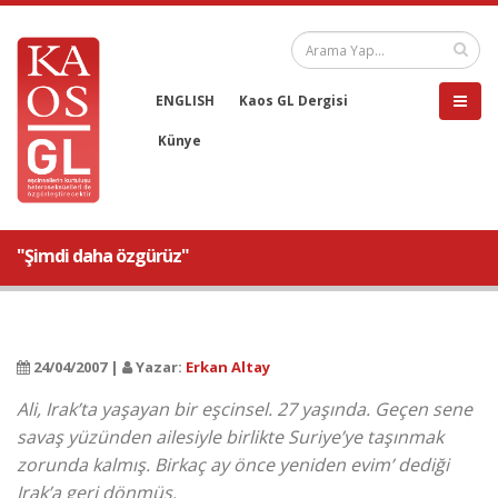
ENGLISH
Kaos GL Dergisi
Künye
"Şimdi daha özgürüz"
24/04/2007 |
Yazar:
Erkan Altay
Ali, Irak’ta yaşayan bir eşcinsel. 27 yaşında. Geçen sene
savaş yüzünden ailesiyle birlikte Suriye’ye taşınmak
zorunda kalmış. Birkaç ay önce yeniden evim’ dediği
Irak’a geri dönmüş.