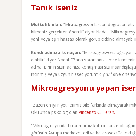
Tanık iseniz
Müttefik olun:
“Mikroagresyonlardan doğrudan etkile
bilmeniz gerçekten önemli” diyor Nadal. “Mikroagresyo
yanlı veya aşırı hassas olarak görüp ciddiye almayabilir
Kendi adınıza konuşun:
“Mikroagresyona uğrayan k
olabilir” diyor Nadal. “Bana sorarsanız kimse kimsenin 
adına. Birinin sizin adınıza konuşması sizi insandışılaşt
incinmiş veya üzgün hissediyorum’ diyin.”³ diye öneriyo
Mikroagresyonu yapan isen
“Bazen en iyi niyetlilerimiz bile farkında olmayarak m
Okulu’nda psikolog olan
Vincenzo G. Teran.
“Mikroagresyonda bulunmamız kötü insanlar olduğumu
görüşün Avrupa merkezci, eril ve heteroseksüel olduğ