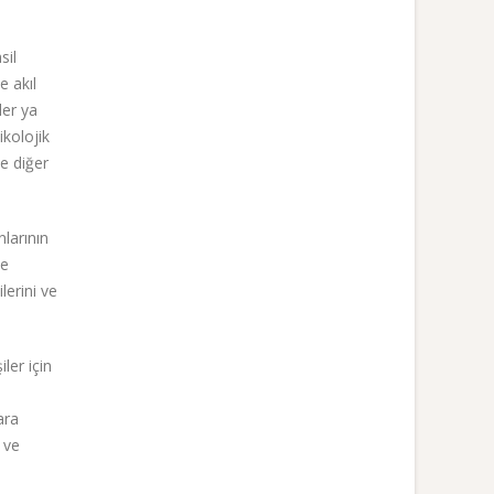
sil
e akıl
ler ya
ikolojik
ve diğer
larının
ye
lerini ve
ler için
ara
 ve