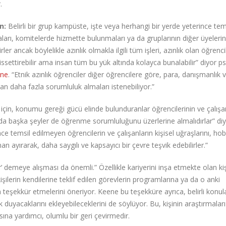
r.
ın:
Belirli bir grup kampüste, işte veya herhangi bir yerde yeterince tem
aları, komitelerde hizmette bulunmaları ya da gruplarının diğer üyelerin
er ancak böylelikle azınlık olmakla ilgili tüm işleri, azınlık olan öğrenci
hissettirebilir ama insan tüm bu yük altında kolayca bunalabilir” diyor ps
ene
. “Etnik azınlık öğrenciler diğer öğrencilere göre, para, danışmanlık 
 daha fazla sorumluluk almaları istenebiliyor.”
in, konumu gereği gücü elinde bulunduranlar öğrencilerinin ve çalışan
rında başka şeyler de öğrenme sorumluluğunu üzerlerine almalıdırlar” di
ce temsil edilmeyen öğrencilerin ve çalışanların kişisel uğraşlarını, hobi
n ayırarak, daha saygılı ve kapsayıcı bir çevre teşvik edebilirler.”
’ demeye alışması da önemli.” Özellikle kariyerini inşa etmekte olan kişi
şilerin kendilerine teklif edilen görevlerin programlarına ya da o anki
in teşekkür etmelerini öneriyor. Keene bu teşekküre ayrıca, belirli konul
k duyacaklarını ekleyebileceklerini de söylüyor. Bu, kişinin araştırmaları
asına yardımcı, olumlu bir geri çevirmedir.