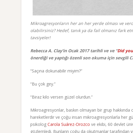
Mikroagresyonların her an her yerde olması ve ver
olabilirsiniz? Hedef, tanık ya da fail olmanız fark 
tavsiyeler!
Rebecca A. Clay’in Ocak 2017 tarihli ve ve “
Did you 
önerdiği ve yaptığı özenli son okuma için sevgili 
“Saçına dokunabilir miyim?”
“Bu çok gey.”
“Biraz kilo versen güzel olurdun.”
Mikroagresyonlar,
baskın olmayan bir grup hakkında olu
hareketlerdir ve çoğu insan mikroagresyonlarla her gün
psikolog
Carola Suárez-Orozco
ve ekibi, 60 devlet ün
gözlemledi. Bunların çoğu da okutmanlar tarafından ya