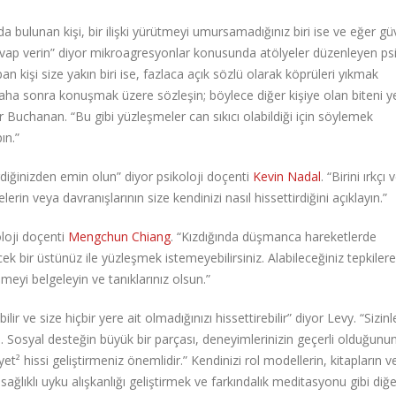
 bulunan kişi, bir ilişki yürütmeyi umursamadığınız biri ise ve eğer gü
evap verin” diyor mikroagresyonlar konusunda atölyeler düzenleyen psi
 kişi size yakın biri ise, fazlaca açık sözlü olarak köprüleri yıkmak
aha sonra konuşmak üzere sözleşin; böylece diğer kişiye olan biteni y
Buchanan. “Bu gibi yüzleşmeler can sıkıcı olabildiği için söylemek
ın.”
iğinizden emin olun” diyor psikoloji doçenti
Kevin Nadal
. “Birini ırkçı
rin veya davranışlarının size kendinizi nasıl hissettirdiğini açıklayın.”
oloji doçenti
Mengchun Chiang
. “Kızdığında düşmanca hareketlerde
ek bir üstünüz ile yüzleşmek istemeyebilirsiniz. Alabileceğiniz tepkilere
eyi belgeleyin ve tanıklarınız olsun.”
ir ve size hiçbir yere ait olmadığınızı hissettirebilir” diyor Levy. “Sizinl
. Sosyal desteğin büyük bir parçası, deneyimlerinizin geçerli olduğunu
yet² hissi geliştirmeniz önemlidir.” Kendinizi rol modellerin, kitapların v
sağlıklı uyku alışkanlığı geliştirmek ve farkındalık meditasyonu gibi diğ