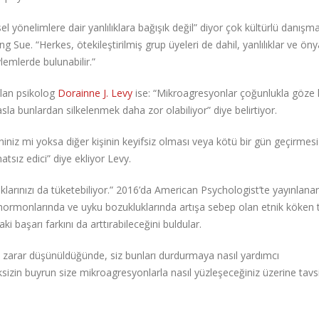
l yönelimlere dair yanlılıklara bağışık değil” diyor çok kültürlü danışma
ng Sue. “Herkes, ötekileştirilmiş grup üyeleri de dahil, yanlılıklar ve öny
ylemlerde bulunabilir.”
olan psikolog
Dorainne J. Levy
ise: “Mikroagresyonlar çoğunlukla göze 
yasla bunlardan silkelenmek daha zor olabiliyor” diye belirtiyor.
iz mi yoksa diğer kişinin keyifsiz olması veya kötü bir gün geçirmesi 
atsız edici” diye ekliyor Levy.
larınızı da tüketebiliyor.” 2016’da American Psychologist’te yayınlanan
 hormonlarında ve uyku bozukluklarında artışa sebep olan etnik köken 
ki başarı farkını da arttırabileceğini buldular.
i zarar düşünüldüğünde, siz bunları durdurmaya nasıl yardımcı
eksizin buyrun size mikroagresyonlarla nasıl yüzleşeceğiniz üzerine tavsi