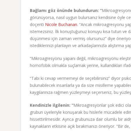
Bağlamı göz önünde bulundurun: “
Mikroagresyonda
görünüyorsa, nasıl uygun bulursanız kendisine öyle c
doçenti
Nicole Buchanan
. “Ancak mikroagresyonu yapan
istemezsiniz. İlk konuştuğunuz konuyu kısa tutun ve d
düşünmesi için zaman vermiş olursunuz” diye öneriyor 
istediklerinizi planlayın ve arkadaşlarınızla alıştırma yap
“Mikroagresyonu yapanı değil, mikroagresyonu eleştird
homofobik olmakla suçlamak yerine, kullandıkları ifadele
“Tabi ki cevap vermemeyi de seçebilirsiniz” diyor psik
bulunabilecek insanlarla ya da size misilleme yapabilec
kaygılarınıza rağmen yüzleşmeyi seçerseniz, bu yüzleşm
Kendinizle ilgilenin: “
Mikroagresyonlar şok edici olabil
grubun üyeleriyle konuşarak bu hislerle mücadele edin
hissettirilmesidir. Ayrıca grubunuza dair olumlu bir aidi
kaynakların etkisine açık bırakmanızı öneriyor. “Bir de, 