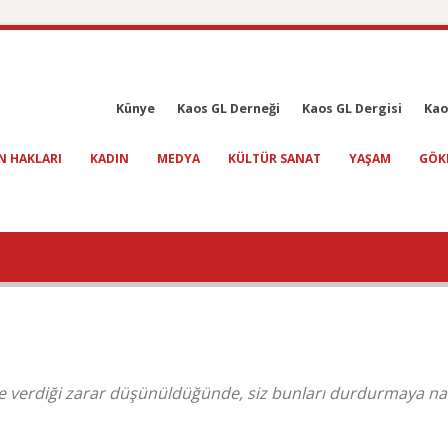
Künye
Kaos GL Derneği
Kaos GL Dergisi
Kao
N HAKLARI
KADIN
MEDYA
KÜLTÜR SANAT
YAŞAM
GÖK
e verdiği zarar düşünüldüğünde, siz bunları durdurmaya nas