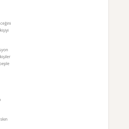
ceğini
işiyi
esyon
işiler
ebeple
p
skın