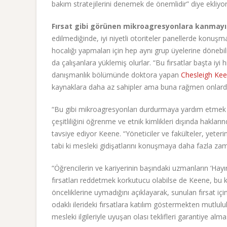
bakım stratejilerini denemek de önemlidir” diye ekliyo
Fırsat gibi görünen mikroagresyonlara kanmay
edilmediğinde, iyi niyetli otoriteler panellerde konuşm
hocalığı yapmaları için hep aynı grup üyelerine dönebilirl
da çalışanlara yüklemiş olurlar. “Bu fırsatlar başta iyi 
danışmanlık bölümünde doktora yapan
Chesleigh Ke
kaynaklara daha az sahipler ama buna rağmen onlardan
“Bu gibi mikroagresyonları durdurmaya yardım etmek iç
çeşitliliğini öğrenme ve etnik kimlikleri dışında hakla
tavsiye ediyor Keene. “Yöneticiler ve fakülteler, yeterin
tabi ki mesleki gidişatlarını konuşmaya daha fazla zama
“Öğrencilerin ve kariyerinin başındaki uzmanların ‘Hayır
fırsatları reddetmek korkutucu olabilse de Keene, bu ki
önceliklerine uymadığını açıklayarak, sunulan fırsat iç
odaklı ilerideki fırsatlara katılım göstermekten mutlulu
mesleki ilgileriyle uyuşan olası teklifleri garantiye alm