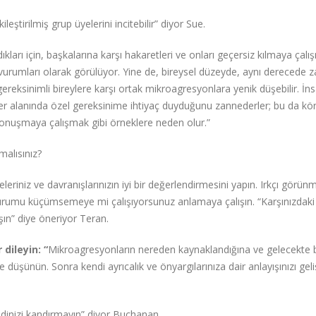
leştirilmiş grup üyelerini incitebilir” diyor Sue.
dıkları için, başkalarına karşı hakaretleri ve onları geçersiz kılmaya çalı
avurumları olarak görülüyor. Yine de, bireysel düzeyde, aynı derecede z
gereksinimli bireylere karşı ortak mikroagresyonlara yenik düşebilir. İn
her alanında özel gereksinime ihtiyaç duyduğunu zannederler; bu da kör
konuşmaya çalışmak gibi örneklere neden olur.”
malısınız?
eleriniz ve davranışlarınızın iyi bir değerlendirmesini yapın. Irkçı görü
durumu küçümsemeye mi çalışıyorsunuz anlamaya çalışın. “Karşınızdaki 
ışın” diye öneriyor Teran.
 dileyin: “
Mikroagresyonların nereden kaynaklandığına ve gelecekte 
e düşünün. Sonra kendi ayrıcalık ve önyargılarınıza dair anlayışınızı geli
dinizi kandırmayın” diyor Buchanan.