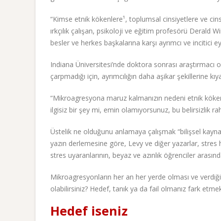
“Kimse etnik kökenlere¹, toplumsal cinsiyetlere ve cinse
ırkçılık çalışan, psikoloji ve eğitim profesörü Derald Wi
besler ve herkes başkalarına karşı ayrımcı ve incitici e
Indiana Üniversitesi’nde doktora sonrası araştırmacı 
çarpmadığı için, ayrımcılığın daha aşikar şekillerine kı
“Mikroagresyona maruz kalmanızın nedeni etnik kökenin
ilgisiz bir şey mi, emin olamıyorsunuz, bu belirsizlik rah
Üstelik ne olduğunu anlamaya çalışmak “bilişsel kaynak
yazın derlemesine göre, Levy ve diğer yazarlar, stres
stres uyaranlarının, beyaz ve azınlık öğrenciler arasında
Mikroagresyonların her an her yerde olması ve verdiğ
olabilirsiniz? Hedef, tanık ya da fail olmanız fark etm
Hedef iseniz