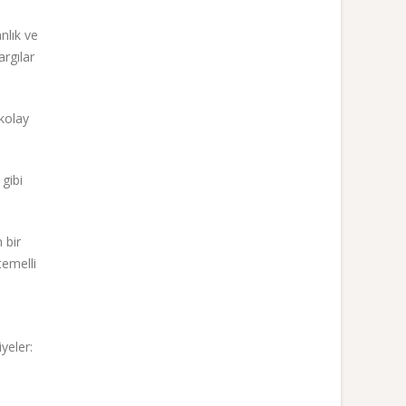
nlık ve
argılar
kolay
gibi
 bir
temelli
yeler: