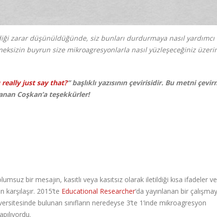
diği zarar düşünüldüğünde, siz bunları durdurmaya nasıl yardımcı
etmeksizin buyrun size mikroagresyonlarla nasıl yüzleşeceğiniz üzeri
really just say that?
” başlıklı yazısının çevirisidir. Bu metni çev
Canan Coşkan’a teşekkürler!
msuz bir mesajın, kasıtlı veya kasıtsız olarak iletildiği kısa ifadeler v
 karşılaşır. 2015’te
Educational Researcher
‘da yayınlanan bir çalışma
iversitesinde bulunan sınıfların neredeyse 3’te 1’inde mikroagresyon
pılıyordu.