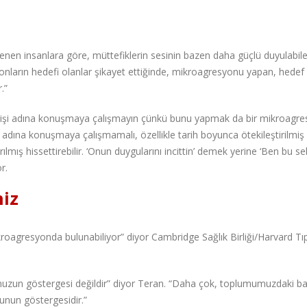
nen insanlara göre, müttefiklerin sesinin bazen daha güçlü duyulabile
nların hedefi olanlar şikayet ettiğinde, mikroagresyonu yapan, hedef k
.”
işi adına konuşmaya çalışmayın çünkü bunu yapmak da bir mikroagr
adına konuşmaya çalışmamalı, özellikle tarih boyunca ötekileştirilmiş k
ırılmış hissettirebilir. ‘Onun duygularını incittin’ demek yerine ‘Ben bu s
r.
iz
ikroagresyonda bulunabiliyor” diyor Cambridge Sağlık Birliği/Harvard Tı
zun göstergesi değildir” diyor Teran. “Daha çok, toplumumuzdaki ba
unun göstergesidir.”