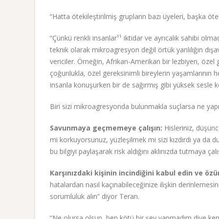
“Hatta ötekileştirilmiş grupların bazı üyeleri, başka öteki
“Çünkü renkli insanlar¹¹ iktidar ve ayrıcalık sahibi olma
teknik olarak mikroagresyon değil örtük yanlılığın dış
vericiler. Örneğin, Afrikan-Amerikan bir lezbiyen, özel 
çoğunlukla, özel gereksinimli bireylerin yaşamlarının 
insanla konuşurken bir de sağırmış gibi yüksek sesle 
Biri sizi mikroagresyonda bulunmakla suçlarsa ne yap
Savunmaya geçmemeye çalışın:
Hisleriniz, düşünc
mi korkuyorsunuz, yüzleşilmek mi sizi kızdırdı ya da 
bu bilgiyi paylaşarak risk aldığını aklınızda tutmaya çal
Karşınızdaki kişinin incindiğini kabul edin ve özür
hatalardan nasıl kaçınabileceğinize ilişkin derinlemesin
sorumluluk alın” diyor Teran.
“Ne olursa olsun, ben kötü bir şey yapmadım diye ken