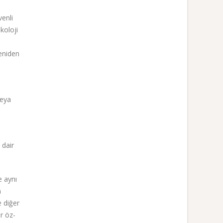
venli
koloji
eniden
 veya
 dair
e aynı
n
e diğer
er öz-