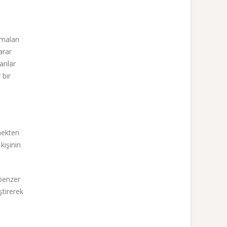
şmaları
arar
sanlar
 bir
nmekten
kişinin
benzer
ştirerek