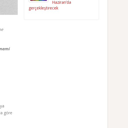
Haziran’da
gerçekleştirecek
ne
irmemi
eya
ya göre