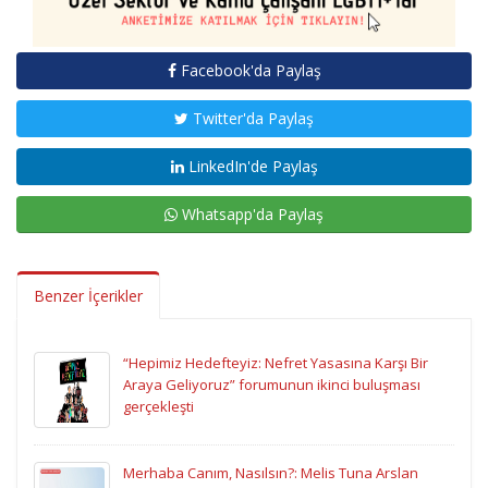
Facebook'da Paylaş
Twitter'da Paylaş
LinkedIn'de Paylaş
Whatsapp'da Paylaş
Benzer İçerikler
“Hepimiz Hedefteyiz: Nefret Yasasına Karşı Bir
Araya Geliyoruz” forumunun ikinci buluşması
gerçekleşti
Merhaba Canım, Nasılsın?: Melis Tuna Arslan