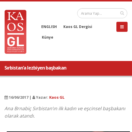
ENGLISH
Kaos GL Dergisi
Künye
Sırbistan’a lezbiyen başbakan
16/06/2017 |
Yazar:
Kaos GL
Ana Brnabiç Sırbistan’ın ilk kadın ve eşcinsel başbakanı
olarak atandı.