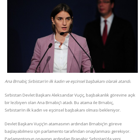
Ana Brnabiç Sırbistan’ın ilk kadın ve eşcinsel başbakanı olarak atandı.
Sırbistan Devlet Başkanı Aleksandar Vuçiç, başbakanlık görevine açık
bir lezbiyen olan Ana Brnabiç’i atadı. Bu atama ile Brnabiç,
Sırbistan’ın ilk kadın ve eşcinsel başbakanı olması bekleniyor.
Devlet Başkanı Vuçiç’in atamasının ardından Brnabiç’in göreve
başlayabilmesi için parlamento tarafından onaylanması gerekiyor.
Parlamentonun onayının ardından Branabiç Sırbistan’da yeni