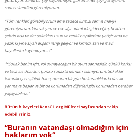
götürüyor. Sanki bir şey kaybetmişim gibi ama her şeyi görüyorum
sadece kendimi göremiyorum.
“Tüm renkleri görebiliyorum ama sadece kırmızı sarı ve maviyi
göremiyorum. Yine akşam ve eve ağır adımlarla gideceğim, belki bu
şehrin kısa ve dar sokakları uzun ve renkli hayallerime yetişir ama ne
yazık ki yine siyah akşam rengi geliyor ve kırmızı, sarı ve mavi
hayallerim kayboluyor... !”
*“Sokak benim için, rol oynayacağım bir oyun sahnesidir, çünkü korku
ve tecavüz doludur. Çünkü sokakta kendim olamıyorum. Sokaklar
karanlık gece gibidir bana, umarım bir gün bu karanlıklarda da ışık
yanmaya başlar ve biz de korkmadan diğerleri gibi korkmadan beraber
yaşayabiliriz. “
Bütün hikayeleri KaosGL.org Mülteci sayfasından takip
edebilirsiniz.
“Buranın vatandaşı olmadığım için
haklarım yok”