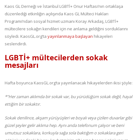
Kaos GL Derneği ve İstanbul LGBTİ+ Onur Haftası’nın ortaklaşa
düzenlediği etkinliğin açılışında Kaos GL Mülteci Hakları
Programı’ndan sosyal hizmet uzmanı Koray Arkadaş, LGBTİ+
mültecilere sokağın kendileri için ne anlama geldiğini sorduklarını
söyledi. KaosGL.org’ta
yayınlanmaya başlayan
hikayeleri
seslendirdi.
LGBTİ+ mültecilerden sokak
mesajları
Hafta boyunca KaosGL.org’ta yayınlanacak hikayelerden ikisi şöyle:
*“Her zaman aklımda bir sokak var, bu yürüdüğüm sokak değil, hayal
ettiğim bir sokaktır.
Sokak denilince, akşam yürüyüşleri ve boyalı veya çizilen duvarlar gibi
güzel şeyler gelir aklıma hep. Aynı anda telefonum çalıyor ve beni
umutsuz sokaklara, korkuyla sağa sola baktığım o sokaklara geri