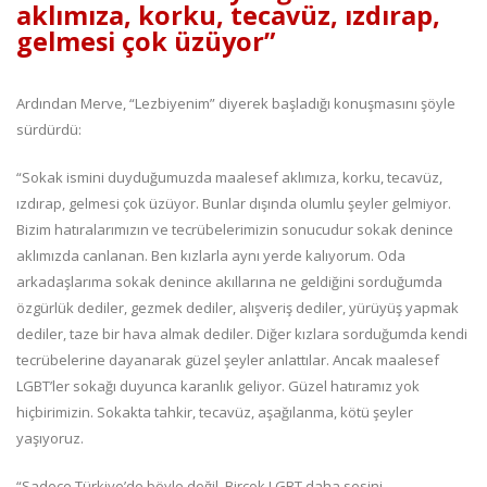
aklımıza, korku, tecavüz, ızdırap,
gelmesi çok üzüyor”
Ardından Merve, “Lezbiyenim” diyerek başladığı konuşmasını şöyle
sürdürdü:
“Sokak ismini duyduğumuzda maalesef aklımıza, korku, tecavüz,
ızdırap, gelmesi çok üzüyor. Bunlar dışında olumlu şeyler gelmiyor.
Bizim hatıralarımızın ve tecrübelerimizin sonucudur sokak denince
aklımızda canlanan. Ben kızlarla aynı yerde kalıyorum. Oda
arkadaşlarıma sokak denince akıllarına ne geldiğini sorduğumda
özgürlük dediler, gezmek dediler, alışveriş dediler, yürüyüş yapmak
dediler, taze bir hava almak dediler. Diğer kızlara sorduğumda kendi
tecrübelerine dayanarak güzel şeyler anlattılar. Ancak maalesef
LGBT’ler sokağı duyunca karanlık geliyor. Güzel hatıramız yok
hiçbirimizin. Sokakta tahkir, tecavüz, aşağılanma, kötü şeyler
yaşıyoruz.
“Sadece Türkiye’de böyle değil. Birçok LGBT daha sesini