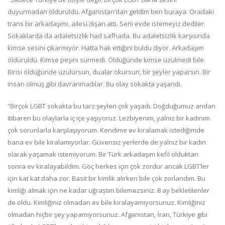
duyurmadan öldürüldü. Afganistan’dan geldim ben buraya. Oradaki
trans bir arkadaşımı, ailesi dışarı attı. Seni evde istemeyiz dediler.
Sokaklarda da adaletsizlik had safhada. Bu adaletsizlik karşısında
kimse sesini çıkarmıyor. Hatta hak ettiğini buldu diyor. Arkadaşım
öldürüldü. Kimse peşini sürmedi. Öldüğünde kimse üzülmedi bile.
Birisi öldüğünde üzülürsün, dualar okursun, bir şeyler yaparsın. Bir
insan ölmüş gibi davranmadılar. Bu olay sokakta yaşandı.
“Birçok LGBT sokakta bu tarz şeyleri çok yaşadı. Doğduğumuz andan
itibaren bu olaylarla iç içe yaşıyoruz. Lezbiyenim, yalnız bir kadınım
çok sorunlarla karşılaşıyorum. Kendime ev kiralamak istediğimde
bana ev bile kiralamıyorlar. Güvensiz yerlerde de yalnız bir kadın
olarak yaşamak istemiyorum. Bir Türk arkadaşım kefil olduktan
sonra ev kiralayabildim. Göç herkes için çok zordur ancak LGBT’ler
için kat kat daha zor. Basit bir kimlik alırken bile çok zorlandım. Bu
kimliği almak için ne kadar uğraştım bilemezsiniz. 8 ay bekletilenler
de oldu. Kimliğiniz olmadan ev bile kiralayamıyorsunuz. Kimliğiniz
olmadan hiçbir şey yapamıyorsunuz. Afganistan, İran, Türkiye gibi