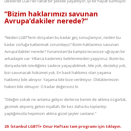
ülkelerde LGBT’ler rahat bir şekilde yaşamıyor, iyi bir hayat sürmüyor.
“Bizim haklarımızı savunan
Avrupa’dakiler nerede?”
“Neden LGBT’lerin dosyaları bu kadar geç sonuçlanıyor, neden bu
kadar zorluğa katlanmak zorundayız? Bizim haklarımızı savunan
Avrupa’dakiler nerede? Yunanistan’da kampta tecavüze uğrayan bir
arkadaşım var. Yıllarca kaderimiz belirlenmeden yaşıyoruz. Bizim bu
dünyada tek istediğimiz sadece yaşayabilmek. Aile yok, destekçi yok,
bizi savunacak hükümet yok. En basit hakkımız olan yaşama
hakkımız bile alınıyor. Yaşama bile bize verilmiyor. Öldüklerimizin
haberi bile olmuyor. O kadar değersiziz ki.
“Dileğim sokak ne anlama geliyor derlerse benim de aklıma özgürlük,
gezmek alışveriş gelsin inşallah. Bir kez daha bu toplantıyı
yaptığımızda hepimizin aklına güzel şeyler canlanır.”
29. İstanbul LGBTİ+ Onur Haftası tam programı için tıklayın.