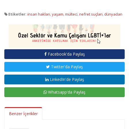
Etiketler:
insan hakları
,
yaşam
,
mülteci
,
nefret suçları
,
dünyadan
Facebook'da Paylaş
Twitter'da Paylaş
LinkedIn'de Paylaş
Whatsapp'da Paylaş
Benzer İçerikler