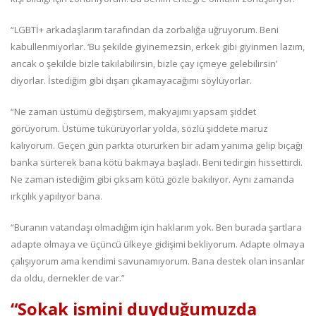
“LGBTİ+ arkadaşlarım tarafından da zorbalığa uğruyorum. Beni
kabullenmiyorlar. ‘Bu şekilde giyinemezsin, erkek gibi giyinmen lazım,
ancak o şekilde bizle takılabilirsin, bizle çay içmeye gelebilirsin’
diyorlar. İstediğim gibi dışarı çıkamayacağımı söylüyorlar.
“Ne zaman üstümü değiştirsem, makyajımı yapsam şiddet
görüyorum. Üstüme tükürüyorlar yolda, sözlü şiddete maruz
kalıyorum. Geçen gün parkta otururken bir adam yanıma gelip bıçağı
banka sürterek bana kötü bakmaya başladı. Beni tedirgin hissettirdi.
Ne zaman istediğim gibi çıksam kötü gözle bakılıyor. Aynı zamanda
ırkçılık yapılıyor bana.
“Buranın vatandaşı olmadığım için haklarım yok. Ben burada şartlara
adapte olmaya ve üçüncü ülkeye gidişimi bekliyorum. Adapte olmaya
çalışıyorum ama kendimi savunamıyorum. Bana destek olan insanlar
da oldu, dernekler de var.”
“Sokak ismini duyduğumuzda