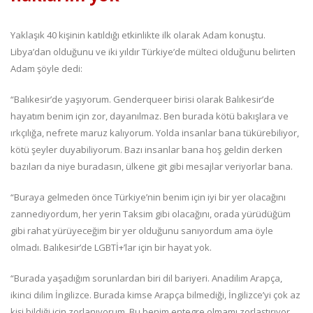
Yaklaşık 40 kişinin katıldığı etkinlikte ilk olarak Adam konuştu.
Libya’dan olduğunu ve iki yıldır Türkiye’de mülteci olduğunu belirten
Adam şöyle dedi:
“Balıkesir’de yaşıyorum. Genderqueer birisi olarak Balıkesir’de
hayatım benim için zor, dayanılmaz. Ben burada kötü bakışlara ve
ırkçılığa, nefrete maruz kalıyorum. Yolda insanlar bana tükürebiliyor,
kötü şeyler duyabiliyorum. Bazı insanlar bana hoş geldin derken
bazıları da niye buradasın, ülkene git gibi mesajlar veriyorlar bana.
“Buraya gelmeden önce Türkiye’nin benim için iyi bir yer olacağını
zannediyordum, her yerin Taksim gibi olacağını, orada yürüdüğüm
gibi rahat yürüyeceğim bir yer olduğunu sanıyordum ama öyle
olmadı. Balıkesir’de LGBTİ+’lar için bir hayat yok.
“Burada yaşadığım sorunlardan biri dil bariyeri. Anadilim Arapça,
ikinci dilim İngilizce. Burada kimse Arapça bilmediği, İngilizce’yi çok az
kişi bildiği için zorlanıyorum. Bu benim entegre olmamı zorlaştırıyor.