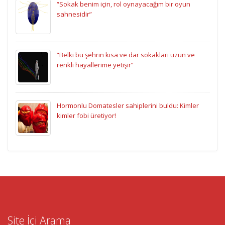
“Sokak benim için, rol oynayacağım bir oyun
sahnesidir”
“Belki bu şehrin kısa ve dar sokakları uzun ve
renkli hayallerime yetişir”
Hormonlu Domatesler sahiplerini buldu: Kimler
kimler fobi üretiyor!
Site İçi Arama