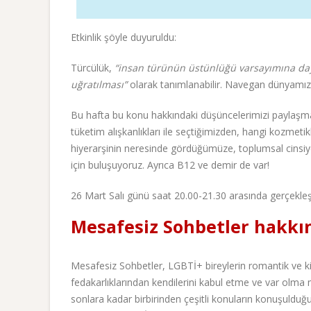
Etkinlik şöyle duyuruldu:
Türcülük,
“insan türünün üstünlüğü varsayımına day
uğratılması”
olarak tanımlanabilir. Navegan dünyamızd
Bu hafta bu konu hakkındaki düşüncelerimizi paylaşmak
tüketim alışkanlıkları ile seçtiğimizden, hangi kozmetik
hiyerarşinin neresinde gördüğümüze, toplumsal cinsiyet
için buluşuyoruz. Ayrıca B12 ve demir de var!
26 Mart Salı günü saat 20.00-21.30 arasında gerçekleş
Mesafesiz Sohbetler hakkı
Mesafesiz Sohbetler, LGBTİ+ bireylerin romantik ve kişil
fedakarlıklarından kendilerini kabul etme ve var olm
sonlara kadar birbirinden çeşitli konuların konuşuldu