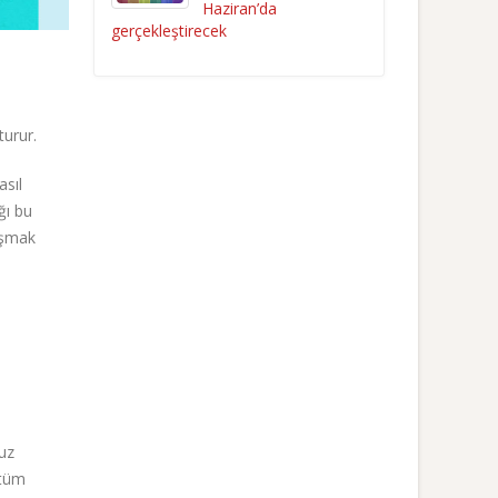
Haziran’da
gerçekleştirecek
turur.
asıl
ğı bu
uşmak
uz
 tüm