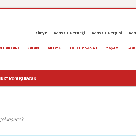
Künye
Kaos GL Derneği
Kaos GL Dergisi
Kao
N HAKLARI
KADIN
MEDYA
KÜLTÜR SANAT
YAŞAM
GÖK
ülük” konuşulacak
rçekleşecek.