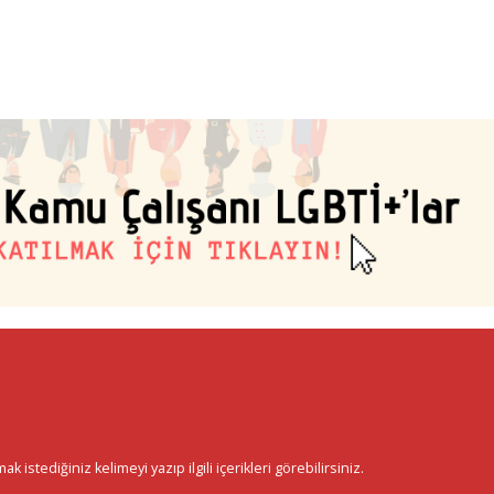
istediğiniz kelimeyi yazıp ilgili içerikleri görebilirsiniz.