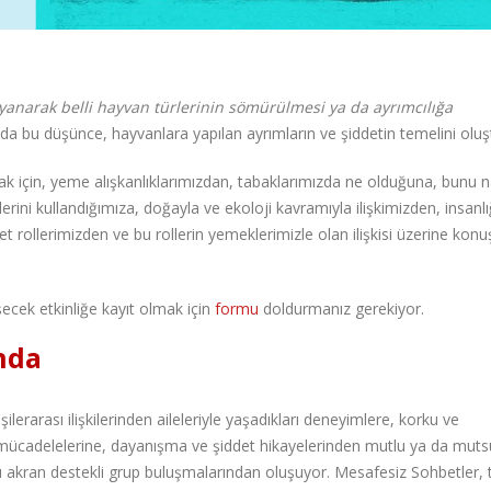
anarak belli hayvan türlerinin sömürülmesi ya da ayrımcılığa
a bu düşünce, hayvanlara yapılan ayrımların ve şiddetin temelini oluş
 için, yeme alışkanlıklarımızdan, tabaklarımızda ne olduğuna, bunu n
lerini kullandığımıza, doğayla ve ekoloji kavramıyla ilişkimizden, insanlı
 rollerimizden ve bu rollerin yemeklerimizle olan ilişkisi üzerine kon
ecek etkinliğe kayıt olmak için
formu
doldurmanız gerekiyor.
nda
erarası ilişkilerinden aileleriyle yaşadıkları deneyimlere, korku ve
a mücadelelerine, dayanışma ve şiddet hikayelerinden mutlu ya da muts
ğu akran destekli grup buluşmalarından oluşuyor. Mesafesiz Sohbetler,