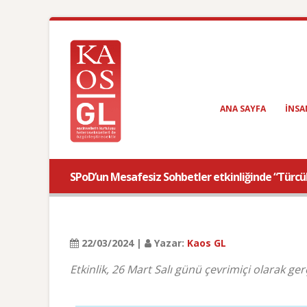
ANA SAYFA
INSA
SPoD’un Mesafesiz Sohbetler etkinliğinde “Türc
22/03/2024 |
Yazar:
Kaos GL
Etkinlik, 26 Mart Salı günü çevrimiçi olarak ge