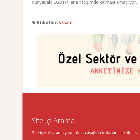
dünyadaki LGBTİ+’larla iletişimde kalmayı amaçlıyor.
Etiketler:
yaşam
Site İçi Arama
Site içinde arama yapmak için aşağıda bulunan alan ile aramak 