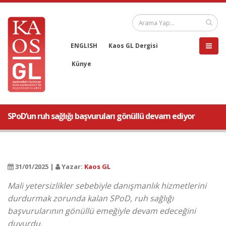
ENGLISH
Kaos GL Dergisi
Künye
SPoD’un ruh sağlığı başvuruları gönüllü devam ediyor
31/01/2025 |
Yazar:
Kaos GL
Mali yetersizlikler sebebiyle danışmanlık hizmetlerini
durdurmak zorunda kalan SPoD, ruh sağlığı
başvurularının gönüllü emeğiyle devam edeceğini
duyurdu.