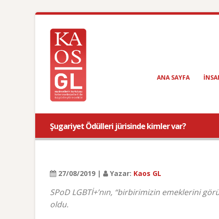
ANA SAYFA
INSA
Şugariyet Ödülleri jürisinde kimler var?
27/08/2019 |
Yazar:
Kaos GL
SPoD LGBTİ+’nın, “birbirimizin emeklerini görüp
oldu.