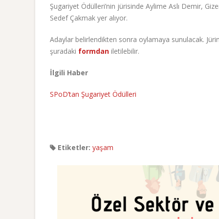
Şugariyet Ödülleri’nin jürisinde Aylime Aslı Demir, Gi
Sedef Çakmak yer alıyor.
Adaylar belirlendikten sonra oylamaya sunulacak. Jürinin
şuradaki
formdan
iletilebilir.
İlgili Haber
SPoD’tan Şugariyet Ödülleri
Etiketler:
yaşam