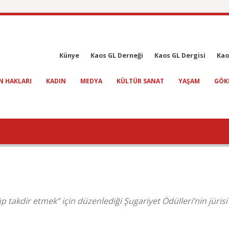
Künye
Kaos GL Derneği
Kaos GL Dergisi
Kao
N HAKLARI
KADIN
MEDYA
KÜLTÜR SANAT
YAŞAM
GÖK
 takdir etmek” için düzenlediği Şugariyet Ödülleri’nin jürisi 