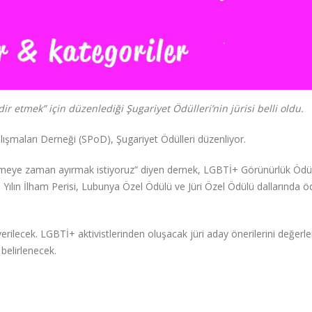
r etmek” için düzenlediği Şugariyet Ödülleri’nin jürisi belli oldu.
alışmaları Derneği (SPoD), Şugariyet Ödülleri düzenliyor.
etmeye zaman ayırmak istiyoruz” diyen dernek, LGBTİ+ Görünürlük Ödülü
, Yılın İlham Perisi, Lubunya Özel Ödülü ve Jüri Özel Ödülü dallarında ö
erilecek. LGBTİ+ aktivistlerinden oluşacak jüri aday önerilerini değerl
belirlenecek.