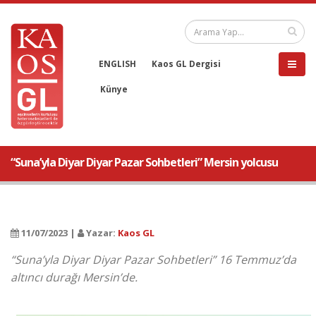
ENGLISH
Kaos GL Dergisi
Künye
“Suna’yla Diyar Diyar Pazar Sohbetleri” Mersin yolcusu
11/07/2023 |
Yazar:
Kaos GL
“Suna’yla Diyar Diyar Pazar Sohbetleri” 16 Temmuz’da
altıncı durağı Mersin’de.