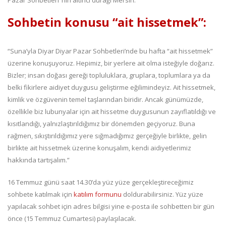
Sohbetin konusu “ait hissetmek”:
“Suna’yla Diyar Diyar Pazar Sohbetleri’nde bu hafta “ait hissetmek”
üzerine konuşuyoruz. Hepimiz, bir yerlere ait olma isteğiyle doğarız.
Bizler; insan doğası gereği topluluklara, gruplara, toplumlara ya da
belki fikirlere aidiyet duygusu geliştirme eğilimindeyiz. Ait hissetmek,
kimlik ve özgüvenin temel taşlarından biridir. Ancak günümüzde,
özellikle biz lubunyalar için ait hissetme duygusunun zayıflatıldığı ve
kısıtlandığı, yalnızlaştırıldığımız bir dönemden geçiyoruz. Buna
rağmen, sıkıştırıldığımız yere sığmadığımız gerçeğiyle birlikte, gelin
birlikte ait hissetmek üzerine konuşalım, kendi aidiyetlerimiz
hakkında tartışalım.”
16 Temmuz günü saat 14.30’da yüz yüze gerçekleştireceğimiz
sohbete katılmak için
katılım formunu
doldurabilirsiniz. Yüz yüze
yapılacak sohbet için adres bilgisi yine e-posta ile sohbetten bir gün
önce (15 Temmuz Cumartesi) paylaşılacak.