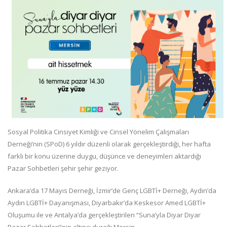
Sosyal Politika Cinsiyet Kimliği ve Cinsel Yönelim Çalışmaları
Derneği’nin (SPoD) 6 yıldır düzenli olarak gerçekleştirdiği, her hafta
farklı bir konu üzerine duygu, düşünce ve deneyimleri aktardığı
Pazar Sohbetleri şehir şehir geziyor.
Ankara’da 17 Mayıs Derneği, İzmir’de Genç LGBTİ+ Derneği, Aydın’da
Aydın LGBTİ+ Dayanışması, Diyarbakır’da Keskesor Amed LGBTİ+
Oluşumu ile ve Antalya’da gerçekleştirilen “Suna’yla
Diyar Diyar
Pazar Sohbetleri”nin altıncı durağı Mersin.