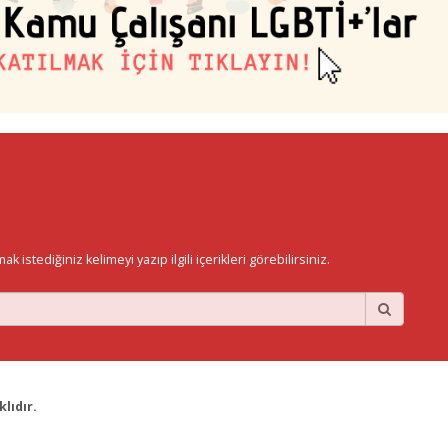
istediğiniz kelimeyi yazıp ilgili içerikleri görebilirsiniz.
lıdır.