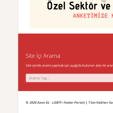
Site İçi Arama
Site içinde arama yapmak için aşağıda bulunan alan ile aramak 
©
2026 Kaos GL - LGBTİ+ Haber Portalı
| Tüm Hakları Sak