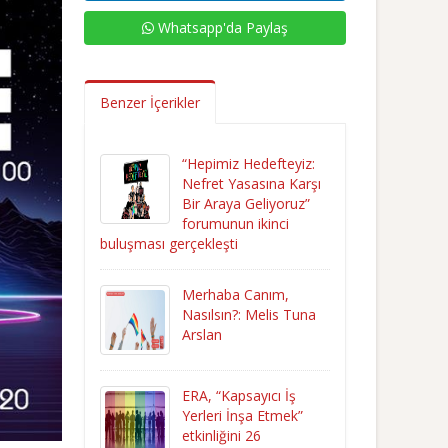
Whatsapp'da Paylaş
Benzer İçerikler
“Hepimiz Hedefteyiz:
Nefret Yasasına Karşı
Bir Araya Geliyoruz”
forumunun ikinci
buluşması gerçekleşti
Merhaba Canım,
Nasılsın?: Melis Tuna
Arslan
ERA, “Kapsayıcı İş
Yerleri İnşa Etmek”
etkinliğini 26